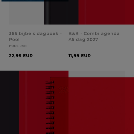
365 bijbels dagboek -
B&B - Combi agenda
Pool
A5 dag 2027
POOL JAN
22,95 EUR
11,99 EUR