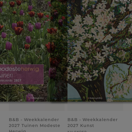
B&B - Weekkalender
B&B - Weekkalender
2027 Tuinen Modeste
2027 Kunst
Herwig
KALENDER