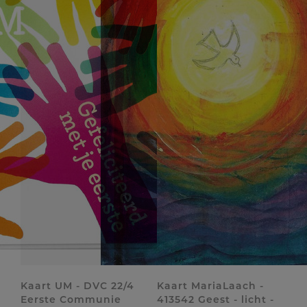
Kaart UM - DVC 22/4
Kaart MariaLaach -
Eerste Communie
413542 Geest - licht -