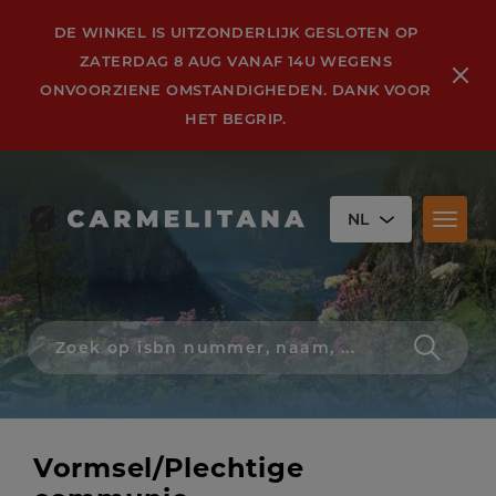
DE WINKEL IS UITZONDERLIJK GESLOTEN OP
ZATERDAG 8 AUG VANAF 14U WEGENS
ONVOORZIENE OMSTANDIGHEDEN. DANK VOOR
HET BEGRIP.
NL
Toggl
naviga
Zoek
op
isbn
nummer,
schrijver,
naam
Vormsel/Plechtige
of
titel