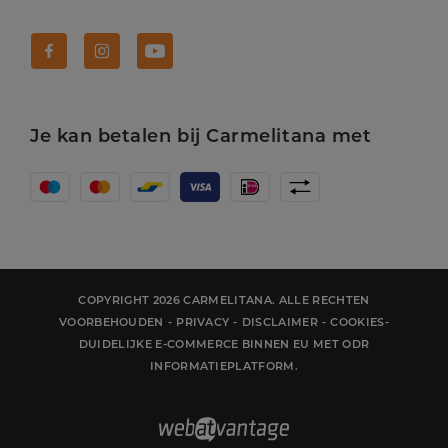
Volg Carmelitana op Facebook!
Volg Carmelitana op Instagram!
Volg Carmelitana op Youtube!
Je kan betalen bij Carmelitana met
COPYRIGHT 2026 CARMELITANA. ALLE RECHTEN
VOORBEHOUDEN
-
PRIVACY
-
DISCLAIMER
-
COOKIES
-
DUIDELIJKE E-COMMERCE BINNEN EU MET ODR
INFORMATIEPLATFORM.