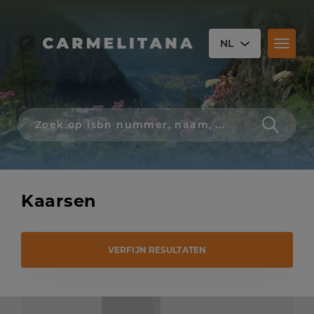
NL
Toggl
naviga
Zoek
op
isbn
nummer,
schrijver,
naam
Kaarsen
of
titel
VERFIJN RESULTATEN