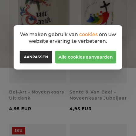
We maken gebruik van
cookies
om uw
website ervaring te verbeteren.
Alle cookies aanvaarden
AANPASSEN
Bel-Art - Noveenkaars
Sente & Van Bael -
Uit dank
Noveenkaars Jubeljaar
4,95 EUR
4,95 EUR
50%