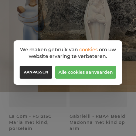
We maken gebruik van
cookies
om uw
website ervaring te verbeteren.
Alle cookies aanvaarden
AANPASSEN
La Com - FG1215C
Gabrielli - RBA4 Beeld
Maria met kind,
Madonna met kind op
porselein
arm