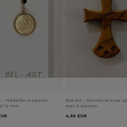
t - Medaille scapulier
Bel-Art - Karmel kruisje o
ld 12 mm
met 3 sterren
EUR
4,50 EUR