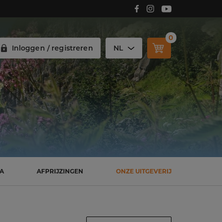
Volg Carmelitana op Facebook!
Volg Carmelitana op Instagram!
Volg Carmelitana op Youtube!
0
Inloggen / registreren
NL
SA
AFPRIJZINGEN
ONZE UITGEVERIJ