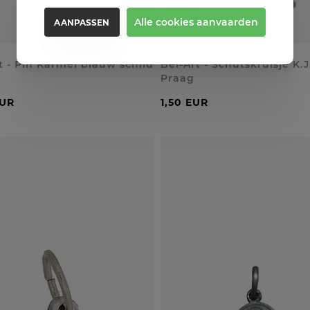
Alle cookies aanvaarden
AANPASSEN
t - Pin Karmel blauw schild
Bel-Art - Schutskruisje K.J
Praag
EUR
1,50 EUR