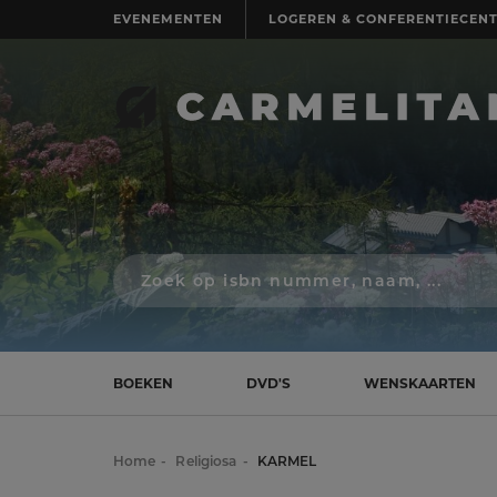
EVENEMENTEN
LOGEREN & CONFERENTIECEN
Zoek
op
isbn
nummer,
schrijver,
naam
BOEKEN
DVD'S
WENSKAARTEN
of
titel
Home
Religiosa
KARMEL