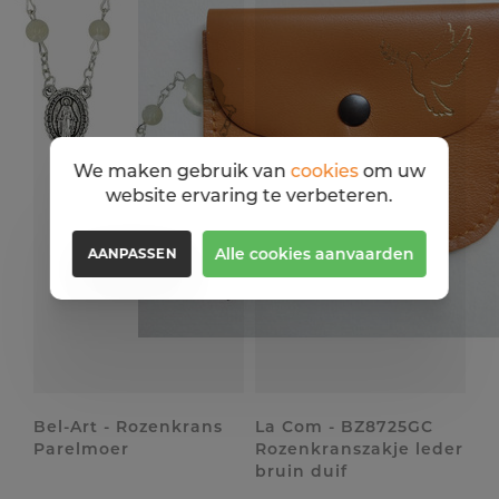
We maken gebruik van
cookies
om uw
website ervaring te verbeteren.
Alle cookies aanvaarden
AANPASSEN
Bel-Art - Rozenkrans
La Com - BZ8725GC
Parelmoer
Rozenkranszakje leder
bruin duif