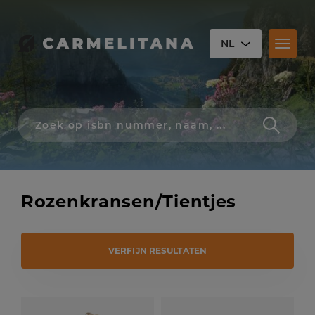
NL
Toggl
naviga
Zoek
op
isbn
nummer,
schrijver,
naam
Rozenkransen/Tientjes
of
titel
VERFIJN RESULTATEN