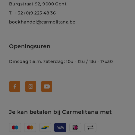
Burgstraat 92, 9000 Gent
T.
+ 32 (0)9 225 48 36
boekhandel@carmelitana.be
Openingsuren
Dinsdag t.e.m. zaterdag: 10u - 12u / 13u - 17u30
Volg Carmelitana op Facebook!
Volg Carmelitana op Instagram!
Volg Carmelitana op Youtube!
Je kan betalen bij Carmelitana met