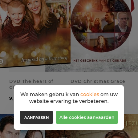
DVD The heart of
DVD Christmas Grace
Christmas
We maken gebruik van
cookies
om uw
9,99 EUR
14,99 EUR
website ervaring te verbeteren.
Alle cookies aanvaarden
AANPASSEN