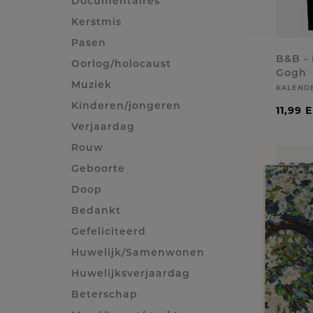
Documentaires
Kerstmis
Pasen
B&B -
Oorlog/holocaust
Gogh
Muziek
KALEND
Kinderen/jongeren
11,99 
Verjaardag
Rouw
Geboorte
Doop
Bedankt
Gefeliciteerd
Huwelijk/Samenwonen
Huwelijksverjaardag
Beterschap