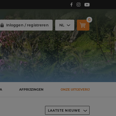
Volg Carmelitana op Facebook!
Volg Carmelitana op Instagram!
Volg Carmelitana op Youtube!
0
Inloggen / registreren
NL
SA
AFPRIJZINGEN
ONZE UITGEVERIJ