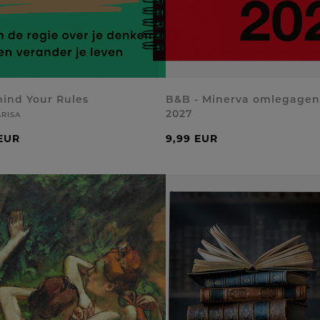
ind Your Rules
B&B - Minerva omlegage
2027
RISA
 EUR
9,99 EUR