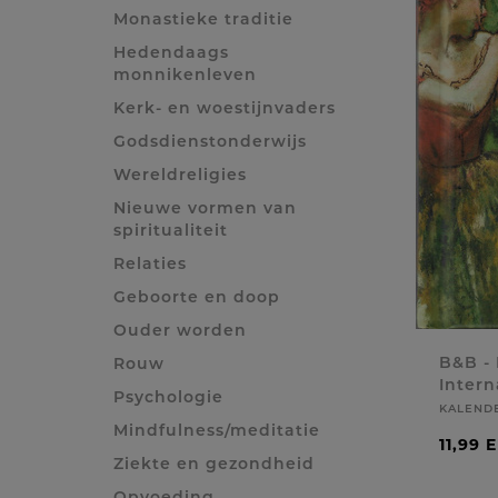
Monastieke traditie
Hedendaags
monnikenleven
Kerk- en woestijnvaders
Godsdienstonderwijs
Wereldreligies
Nieuwe vormen van
spiritualiteit
Relaties
Geboorte en doop
Ouder worden
B&B -
Rouw
Intern
Psychologie
KALEND
Mindfulness/meditatie
11,99 
Ziekte en gezondheid
Opvoeding