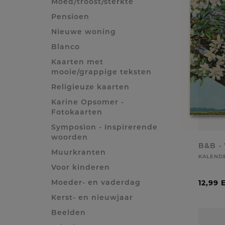
Moed/troost/sterkte
Pensioen
Nieuwe woning
Blanco
Kaarten met
mooie/grappige teksten
Religieuze kaarten
Karine Opsomer -
Fotokaarten
Symposion - Inspirerende
woorden
B&B -
Muurkranten
KALEND
Voor kinderen
Moeder- en vaderdag
12,99 
Kerst- en nieuwjaar
Beelden