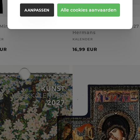
Alle cookies aanvaarden
AANPASSEN
 Mini agenda 2027 Van
B&B - Weekkalender 2027
Hermans
ER
KALENDER
EUR
16,99 EUR