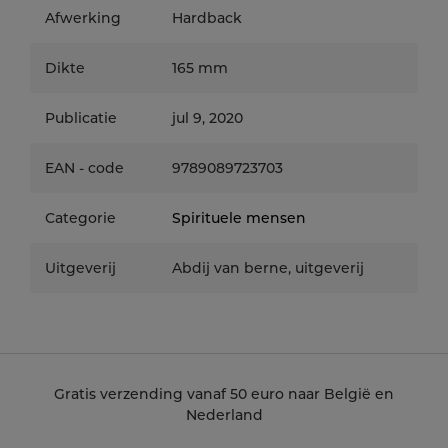
tisch geestelijke die openstond voor de
Afwerking
Hardback
opvattingen van jongeren? Deze historische
en spirituele biografie is geïnspireerd op het
Dikte
165 mm
ongepubliceerde archiefm-
materiaal van de gemeenschap van Taizé. Ze
biedt een uitgebreide beschrijving van de
Publicatie
jul 9, 2020
betekenis van de onverdeelde kerk die frère
Roger voorstond en
EAN - code
9789089723703
van het vertrouwen dat hij daarbij stelde in
het gebed en de eucharistie. Tot aan zijn
Categorie
Spirituele mensen
gewelddadige dood.
Uitgeverij
Abdij van berne, uitgeverij
Gratis verzending vanaf 50 euro naar België en
Nederland