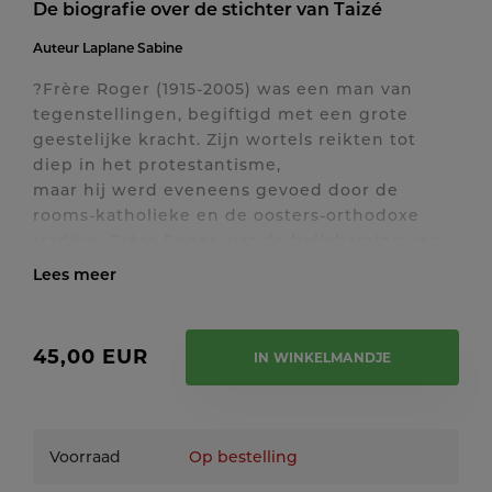
De biografie over de stichter van Taizé
Auteur
Laplane Sabine
?Frère Roger (1915-2005) was een man van
tegenstellingen, begiftigd met een grote
geestelijke kracht. Zijn wortels reikten tot
diep in het protestantisme,
maar hij werd eveneens gevoed door de
rooms-katholieke en de oosters-orthodoxe
traditie. Frère Roger was de belichaming van
de oecumenische dial-
oog in de tweede helft van de 20ste eeuw. Hij
Toon / verberg volledige tekst
inspireerde jongeren van over de hele wereld.
Maar wie was Roger Schutz, alias frère Roger
45,00 EUR
IN WINKELMANDJE
van Taizé,
nu werkelijk? Een profeet? De wereldwijd
bekende stichter van een oecumenische leef-
gemeenschap? Een vriend van de
Voorraad
Op bestelling
allerarmsten? Een charisma-