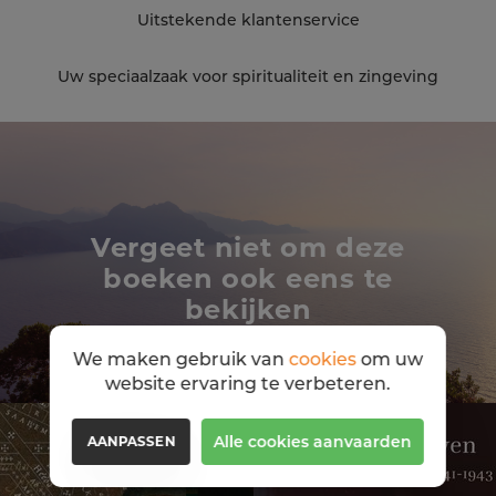
Uitstekende klantenservice
Uw speciaalzaak voor spiritualiteit en zingeving
Vergeet niet om deze
boeken ook eens te
bekijken
We maken gebruik van
cookies
om uw
website ervaring te verbeteren.
Alle cookies aanvaarden
AANPASSEN