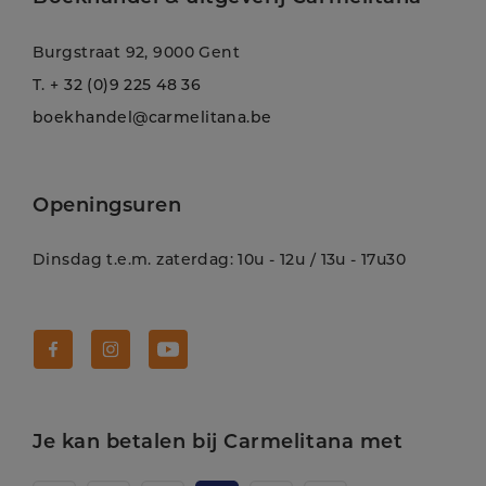
Burgstraat 92, 9000 Gent
T.
+ 32 (0)9 225 48 36
boekhandel@carmelitana.be
Openingsuren
Dinsdag t.e.m. zaterdag: 10u - 12u / 13u - 17u30
Volg Carmelitana op Facebook!
Volg Carmelitana op Instagram!
Volg Carmelitana op Youtube!
Je kan betalen bij Carmelitana met