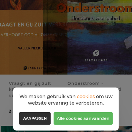
Vraagt en gij zult
Onderstroom -
krijgen
Handboek voor gebed
1
We maken gebruik van
cookies
om uw
NECKEBROUCK VALEER
NOYEN CARLOS
website ervaring te verbeteren.
2,00 EUR
3,00 EUR
Alle cookies aanvaarden
AANPASSEN