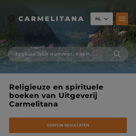
NL
Toggl
naviga
Zoek
op
isbn
nummer,
schrijver,
naam
Religieuze en spirituele
of
titel
boeken van Uitgeverij
Carmelitana
VERFIJN RESULTATEN