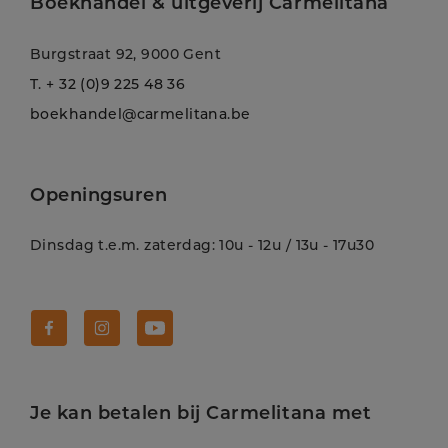
Boekhandel & uitgeverij Carmelitana
Burgstraat 92, 9000 Gent
T.
+ 32 (0)9 225 48 36
boekhandel@carmelitana.be
Openingsuren
Dinsdag t.e.m. zaterdag: 10u - 12u / 13u - 17u30
Volg Carmelitana op Facebook!
Volg Carmelitana op Instagram!
Volg Carmelitana op Youtube!
Je kan betalen bij Carmelitana met