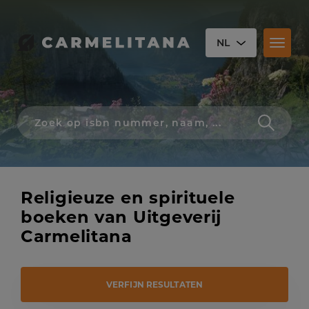
NL
Toggl
naviga
Zoek
op
isbn
nummer,
schrijver,
naam
Religieuze en spirituele
of
titel
boeken van Uitgeverij
Carmelitana
VERFIJN RESULTATEN