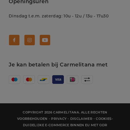
Openingsuren
Dinsdag t.e.m. zaterdag: 10u - 12u / 13u - 17u30
Volg Carmelitana op Facebook!
Volg Carmelitana op Instagram!
Volg Carmelitana op Youtube!
Je kan betalen bij Carmelitana met
COPYRIGHT 2026 CARMELITANA. ALLE RECHTEN
VOORBEHOUDEN
-
PRIVACY
-
DISCLAIMER
-
COOKIES
-
DUIDELIJKE E-COMMERCE BINNEN EU MET ODR