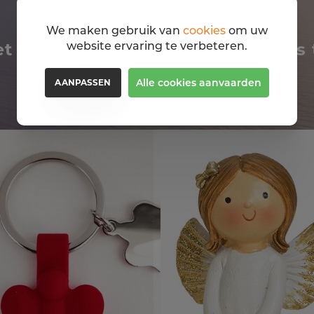
We maken gebruik van
cookies
om uw
website ervaring te verbeteren.
et om deze geschenken ook eens 
Alle cookies aanvaarden
AANPASSEN