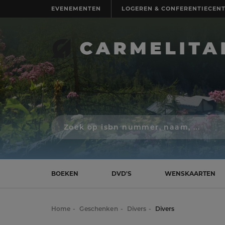
EVENEMENTEN
LOGEREN & CONFERENTIECEN
Zoek
op
isbn
nummer,
schrijver,
naam
BOEKEN
DVD'S
WENSKAARTEN
of
titel
Home
Geschenken
Divers
Divers