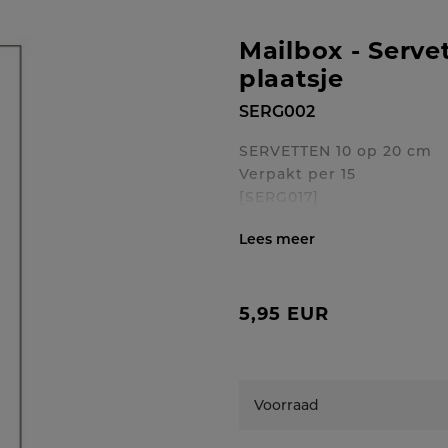
Mailbox - Serve
plaatsje
SERG002
SERVETTEN 10 op 20 cm
Verpakt per 15
[SERG017]
Toon / verberg volledig
5,95 EUR
Voorraad