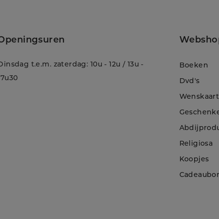
Openingsuren
Websho
Dinsdag t.e.m. zaterdag: 10u - 12u / 13u -
Boeken
17u30
Dvd's
Wenskaar
Geschenk
Abdijprod
Religiosa
Koopjes
!
Cadeaubo