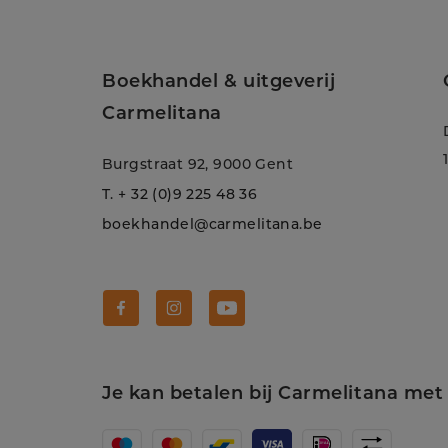
Boekhandel & uitgeverij
Carmelitana
Burgstraat 92, 9000 Gent
T.
+ 32 (0)9 225 48 36
boekhandel@carmelitana.be
Volg Carmelitana op Facebook!
Volg Carmelitana op Instagram!
Volg Carmelitana op Youtube
Je kan betalen bij Carmelitana met