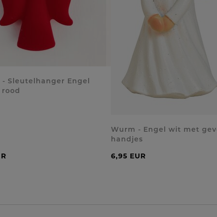
t - Sleutelhanger Engel
 rood
Wurm - Engel wit met ge
handjes
UR
6,95 EUR