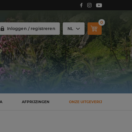
Volg Carmelitana op Facebook!
Volg Carmelitana op Instagram!
Volg Carmelitana op Youtube!
0
Inloggen / registreren
NL
SA
AFPRIJZINGEN
ONZE UITGEVERIJ