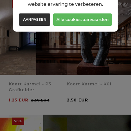
website ervaring te verbeteren.
50%
Alle cookies aanvaarden
AANPASSEN
Kaart Karmel - P3
Kaart Karmel - K01
Grafkelder
1,25 EUR
2,50 EUR
2,50 EUR
50%