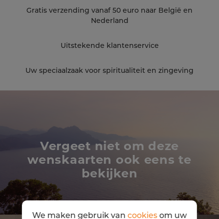
Gratis verzending vanaf 50 euro naar België en
Nederland
Uitstekende klantenservice
Uw speciaalzaak voor spiritualiteit en zingeving
Vergeet niet om deze
wenskaarten ook eens te
bekijken
We maken gebruik van
cookies
om uw