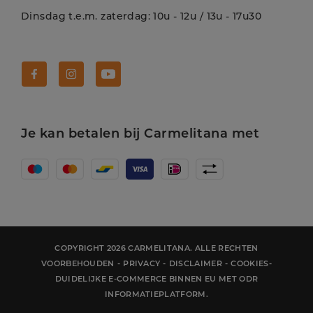
Dinsdag t.e.m. zaterdag: 10u - 12u / 13u - 17u30
Volg Carmelitana op Facebook!
Volg Carmelitana op Instagram!
Volg Carmelitana op Youtube!
Je kan betalen bij Carmelitana met
COPYRIGHT 2026 CARMELITANA. ALLE RECHTEN
VOORBEHOUDEN
-
PRIVACY
-
DISCLAIMER
-
COOKIES
-
DUIDELIJKE E-COMMERCE BINNEN EU MET ODR
INFORMATIEPLATFORM.