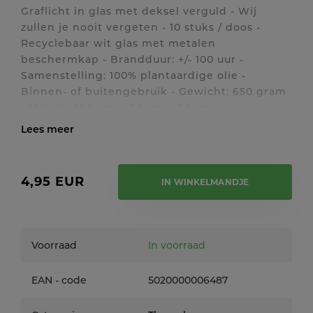
Graflicht in glas met deksel verguld - Wij
zullen je nooit vergeten - 10 stuks / doos -
Recyclebaar wit glas met metalen
beschermkap - Brandduur: +/- 100 uur -
Samenstelling: 100% plantaardige olie -
Binnen- of buitengebruik - Gewicht: 650 gram
- Maten : 16.5 cm x 7.5 cm x 7.5 cm
B/6V/CD/WZNVIR
Toon / verberg volledige tekst
4,95 EUR
IN WINKELMANDJE
Voorraad
In voorraad
EAN - code
5020000006487