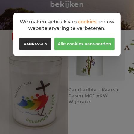
bekijken
We maken gebruik van
cookies
om uw
website ervaring te verbeteren.
50%
Alle cookies aanvaarden
AANPASSEN
Candladida - Kaarsje
Pasen MO1 A&W
Wijnrank