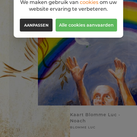
We maken gebruik van
cookies
om uw
50%
website ervaring te verbeteren.
Alle cookies aanvaarden
AANPASSEN
Kaart Blomme Luc -
Noach
BLOMME LUC