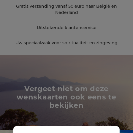
Gratis verzending vanaf 50 euro naar België en
Nederland
Uitstekende klantenservice
Uw speciaalzaak voor spiritualiteit en zingeving
Vergeet niet om deze
wenskaarten ook eens te
bekijken