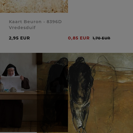
Kaart Beuron - 8396D
Vredesduif
2,95 EUR
0,85 EUR
1,70 EUR