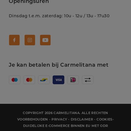
Openingsuren
Dinsdag t.e.m. zaterdag: 10u - 12u / 13u - 17u30
Volg Carmelitana op Facebook!
Volg Carmelitana op Instagram!
Volg Carmelitana op Youtube!
Je kan betalen bij Carmelitana met
COPYRIGHT 2026 CARMELITANA. ALLE RECHTEN
VOORBEHOUDEN
-
PRIVACY
-
DISCLAIMER
-
COOKIES
-
DUIDELIJKE E-COMMERCE BINNEN EU MET ODR