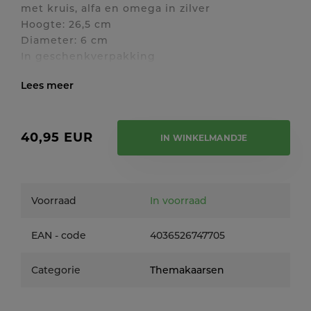
met kruis, alfa en omega in zilver
Hoogte: 26,5 cm
Diameter: 6 cm
In geschenkverpakking
Toon / verberg volledige tekst
40,95 EUR
IN WINKELMANDJE
Voorraad
In voorraad
EAN - code
4036526747705
Categorie
Themakaarsen