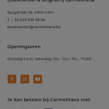
Boekhandel & uitgeverij Carmelitana
Burgstraat 92, 9000 Gent
T.
+ 32 (0)9 225 48 36
boekhandel@carmelitana.be
Openingsuren
Dinsdag t.e.m. zaterdag: 10u - 12u / 13u - 17u30
Volg Carmelitana op Facebook!
Volg Carmelitana op Instagram!
Volg Carmelitana op Youtube!
Je kan betalen bij Carmelitana met