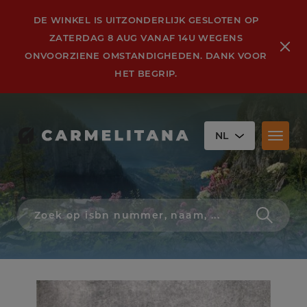
DE WINKEL IS UITZONDERLIJK GESLOTEN OP
ZATERDAG 8 AUG VANAF 14U WEGENS
ONVOORZIENE OMSTANDIGHEDEN. DANK VOOR
HET BEGRIP.
NL
Toggl
naviga
Zoek
op
isbn
nummer,
schrijver,
naam
of
titel