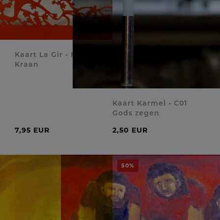
Kaart La Gir - POPC81
Kraan
Kaart Karmel - C01
Gods zegen
7,95 EUR
2,50 EUR
50%