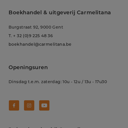
Boekhandel & uitgeverij Carmelitana
Burgstraat 92, 9000 Gent
T.
+ 32 (0)9 225 48 36
boekhandel@carmelitana.be
Openingsuren
Dinsdag t.e.m. zaterdag: 10u - 12u / 13u - 17u30
Volg Carmelitana op Facebook!
Volg Carmelitana op Instagram!
Volg Carmelitana op Youtube!