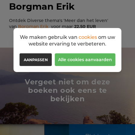
Borgman Erik
Ontdek Diverse thema's 'Meer dan het leven'
van
Borgman Erik
voor maar
22,50 EUR
We maken gebruik van
cookies
om uw
website ervaring te verbeteren.
Alle cookies aanvaarden
AANPASSEN
Vergeet niet om deze
boeken ook eens te
bekijken