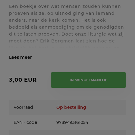
Een boekje over wat mensen zouden kunnen
proeven als ze, op uitnodiging van iemand
anders, naar de kerk komen. Het is ook
bedoeld als aanmoediging om de genodigden
dit te laten proeven. Doet onze liturgie wat zij
moet doen? Erik Borgman laat zien hoe de
liturgie het hart is van christelijk geloven en
zorgt voor zuurstof. ‘Wie iemand meevraagt
naar de kerk, nodigt haar of hem uit in het
Toon / verberg volledige tekst
hart geraakt te worden.’
3,00 EUR
IN WINKELMANDJE
Voorraad
Op bestelling
EAN - code
9789493161054