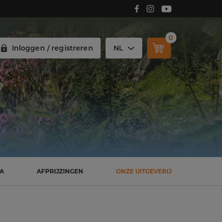
Volg Carmelitana op Facebook!
Volg Carmelitana op Instagram!
Volg Carmelitana op Youtube!
0
Inloggen / registreren
NL
SA
AFPRIJZINGEN
ONZE UITGEVERIJ