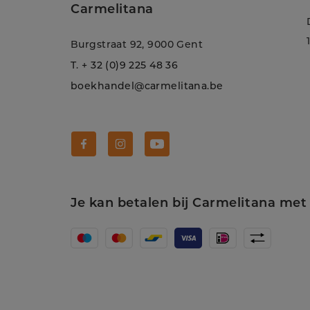
Carmelitana
Burgstraat 92, 9000 Gent
T.
+ 32 (0)9 225 48 36
boekhandel@carmelitana.be
Volg Carmelitana op Facebook!
Volg Carmelitana op Instagram!
Volg Carmelitana op Youtube
Je kan betalen bij Carmelitana met