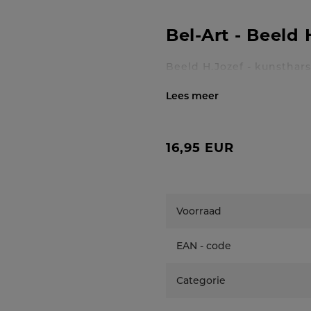
Bel-Art - Beeld 
Beeld H.Jozef - kunsthar
Toon / verberg volledig
16,95 EUR
Voorraad
EAN - code
Categorie