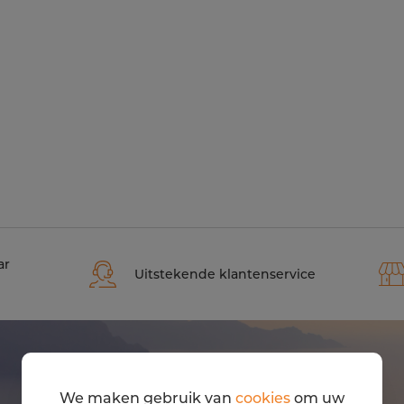
ar
Uitstekende klantenservice
We maken gebruik van
cookies
om uw