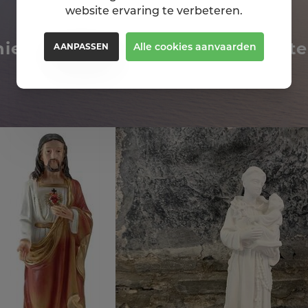
website ervaring te verbeteren.
niet om deze religiosa ook eens te
Alle cookies aanvaarden
AANPASSEN