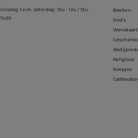
Dinsdag t.e.m. zaterdag: 10u - 12u / 13u -
Boeken
17u30
Dvd's
Wenskaar
Geschenk
Abdijprod
Religiosa
Koopjes
!
Cadeaubo