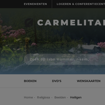
EVENEMENTEN
LOGEREN & CONFERENTIECEN
Zoek
op
isbn
nummer,
schrijver,
naam
BOEKEN
DVD'S
WENSKAARTEN
of
titel
Home
Religiosa
Beelden
Heiligen