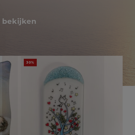
 bekijken
30%