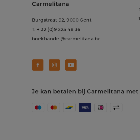
Carmelitana
Burgstraat 92, 9000 Gent
T.
+ 32 (0)9 225 48 36
boekhandel@carmelitana.be
Volg Carmelitana op Facebook!
Volg Carmelitana op Instagram!
Volg Carmelitana op Youtube
Je kan betalen bij Carmelitana met