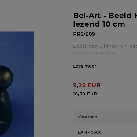
Bel-Art - Beeld
lezend 10 cm
PRS/E09
Beeld van 5 kinderen lez
Parastone atelier
Toon / verberg volledig
9,25 EUR
18,50 EUR
Voorraad
EAN - code