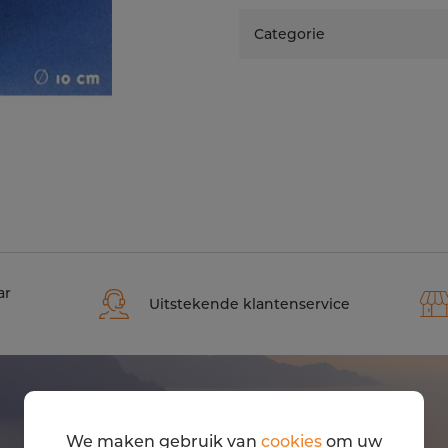
Categorie
ar
Uitstekende klantenservice
We maken gebruik van
cookies
om uw