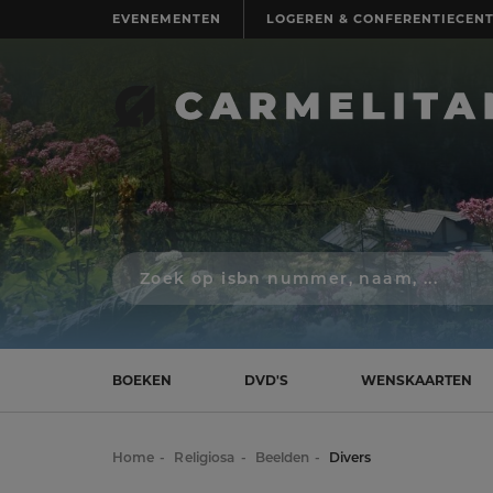
EVENEMENTEN
LOGEREN & CONFERENTIECEN
Zoek
op
isbn
nummer,
schrijver,
naam
BOEKEN
DVD'S
WENSKAARTEN
of
titel
Home
Religiosa
Beelden
Divers