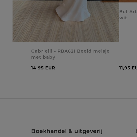
Bel-Ar
wit
Gabrielli - RBA621 Beeld meisje
met baby
14,95 EUR
11,95 E
Boekhandel & uitgeverij