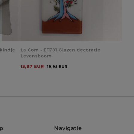
 kindje
La Com - ET701 Glazen decoratie
Levensboom
13,97 EUR
19,95 EUR
p
Navigatie