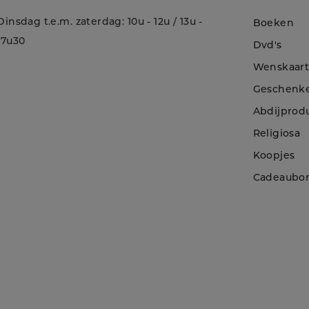
Dinsdag t.e.m. zaterdag: 10u - 12u / 13u -
Boeken
17u30
Dvd's
Wenskaar
Geschenk
Abdijprod
Religiosa
Koopjes
!
Cadeaubo