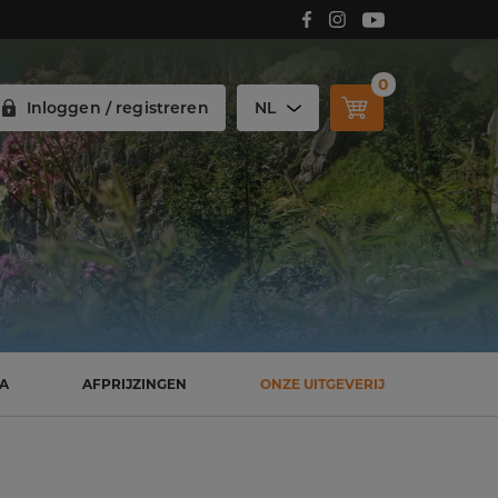
Volg Carmelitana op Facebook!
Volg Carmelitana op Instagram!
Volg Carmelitana op Youtube!
0
Inloggen / registreren
NL
SA
AFPRIJZINGEN
ONZE UITGEVERIJ