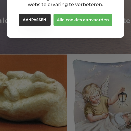
website ervaring te verbeteren.
niet om deze religiosa ook eens te
Alle cookies aanvaarden
AANPASSEN