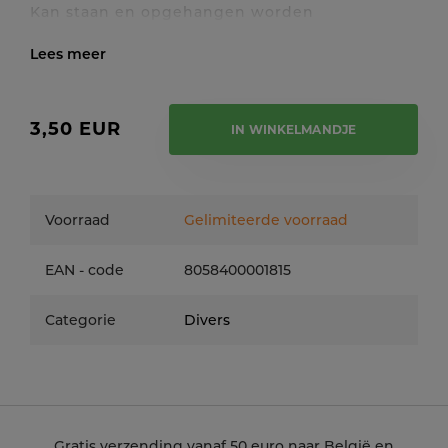
Kan staan en opgehangen worden
Toon / verberg volledige tekst
3,50 EUR
IN WINKELMANDJE
Voorraad
Gelimiteerde voorraad
EAN - code
8058400001815
Categorie
Divers
Gratis verzending vanaf 50 euro naar België en