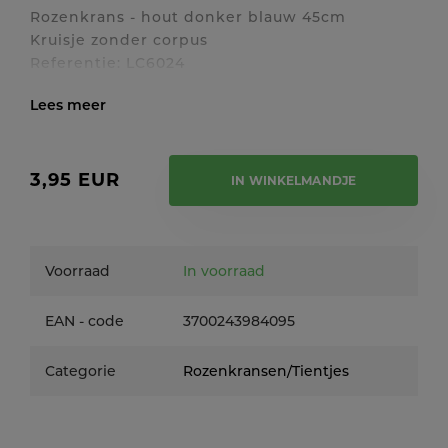
Rozenkrans - hout donker blauw 45cm
Kruisje zonder corpus
Referentie: LC6024
Toon / verberg volledige tekst
3,95 EUR
IN WINKELMANDJE
Voorraad
In voorraad
EAN - code
3700243984095
Categorie
Rozenkransen/Tientjes