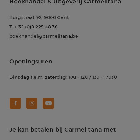
Boekhandel & uitgeverij Carmelitana
Burgstraat 92, 9000 Gent
T.
+ 32 (0)9 225 48 36
boekhandel@carmelitana.be
Openingsuren
Dinsdag t.e.m. zaterdag: 10u - 12u / 13u - 17u30
Volg Carmelitana op Facebook!
Volg Carmelitana op Instagram!
Volg Carmelitana op Youtube!
Je kan betalen bij Carmelitana met