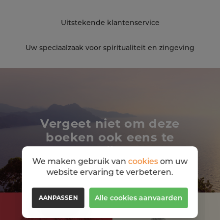
Uitstekende klantenservice
Uw speciaalzaak voor spiritualiteit en zingeving
Vergeet niet om deze
boeken ook eens te
bekijken
We maken gebruik van
cookies
om uw
website ervaring te verbeteren.
Alle cookies aanvaarden
AANPASSEN