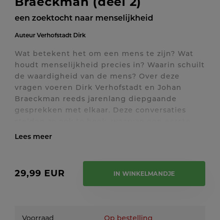
Braeckman (deel 2)
een zoektocht naar menselijkheid
Auteur
Verhofstadt Dirk
Wat betekent het om een mens te zijn? Wat
houdt menselijkheid precies in? Waarin schuilt
de waardigheid van de mens? Over deze
vragen voeren Dirk Verhofstadt en Johan
Braeckman reeds jarenlang diepgaande
gesprekken met elkaar. Deze conversaties
stelden ze ook te boek, waarvan een eerste
deel verscheen in 2021.
Op de hun typerende onderhoudende toon
Toon / verberg volledige tekst
gaan beide filosofen in het tweede deel van
hun zoektocht naar menselijkheid dieper in op
29,99 EUR
IN WINKELMANDJE
de kenmerkende eigenschappen van de mens.
Ze bespreken de oorsprong van taal en kunst,
van geweld, en van moraliteit.
Voorraad
Op bestelling