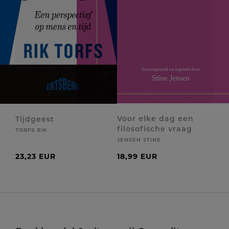
Voor elke dag een
Tijdgeest
filosofische vraag
TORFS RIK
JENSEN STINE
23,23 EUR
18,99 EUR