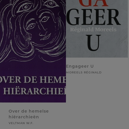
Engageer U
MOREELS RÉGINALD
Over de hemelse
hiërarchieën
VELTMAN W.F.