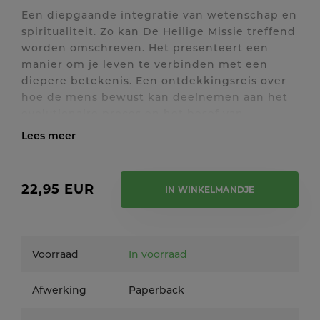
Een diepgaande integratie van wetenschap en
spiritualiteit. Zo kan De Heilige Missie treffend
worden omschreven. Het presenteert een
manier om je leven te verbinden met een
diepere betekenis. Een ontdekkingsreis over
hoe de mens bewust kan deelnemen aan het
evolutionaire proces en het besef van
verbondenheid met het grotere geheel kan
versterken.
Toon / verberg volledige tekst
De Heilige Missie is een prikkelend boek dat
inzichten en begeleiding biedt voor iedereen
22,95 EUR
IN WINKELMANDJE
die klaar is om een reis van transformatie en
ontwaken te beginnen. De wereldberoemde
filosoof Ervin Laszlo biedt in zijn boek ook
andere filosofen en wetenschappers de
Voorraad
In voorraad
gelegenheid hun licht op de materie te laten
schijnen waardoor een dynamisch palet aan
Afwerking
Paperback
ideeën, stromingen en opvattingen ontstaat.
Onder andere Robert Atkinson, Charles