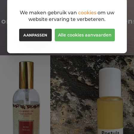
We maken gebruik van
cookies
om uw
website ervaring te verbeteren.
t om deze abdijproducten ook eens
Alle cookies aanvaarden
AANPASSEN