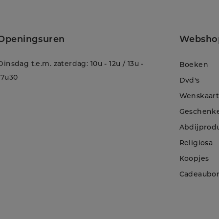
Openingsuren
Websho
Dinsdag t.e.m. zaterdag: 10u - 12u / 13u -
Boeken
17u30
Dvd's
Wenskaar
Geschenk
Abdijprod
Religiosa
Koopjes
!
Cadeaubo