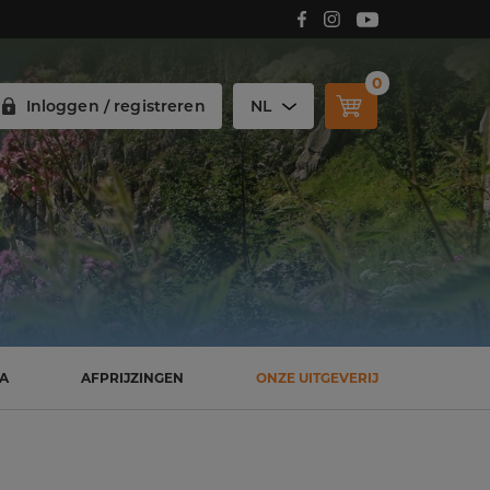
Volg Carmelitana op Facebook!
Volg Carmelitana op Instagram!
Volg Carmelitana op Youtube!
0
Inloggen / registreren
NL
SA
AFPRIJZINGEN
ONZE UITGEVERIJ