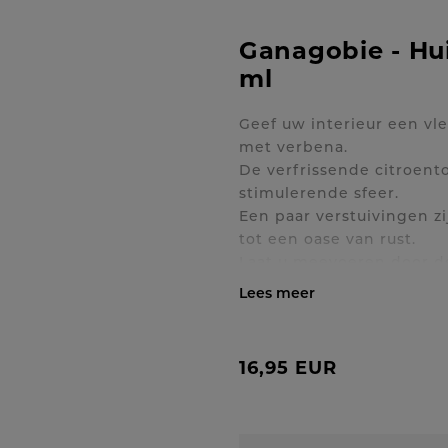
Ganagobie - Hui
ml
Geef uw interieur een vl
met verbena.
De verfrissende citroent
stimulerende sfeer.
Een paar verstuivingen z
tot een oase van rust.
Laat u meevoeren door de
Toon / verberg volledig
16,95 EUR