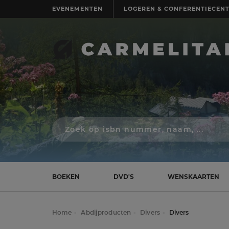
EVENEMENTEN
LOGEREN & CONFERENTIECEN
Zoek
op
isbn
nummer,
schrijver,
naam
BOEKEN
DVD'S
WENSKAARTEN
of
titel
Home
Abdijproducten
Divers
Divers