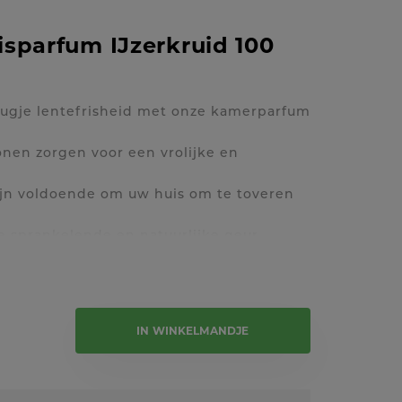
sparfum IJzerkruid 100
eugje lentefrisheid met onze kamerparfum
onen zorgen voor een vrolijke en
ijn voldoende om uw huis om te toveren
 sprankelende en natuurlijke geur.
e tekst
IN WINKELMANDJE