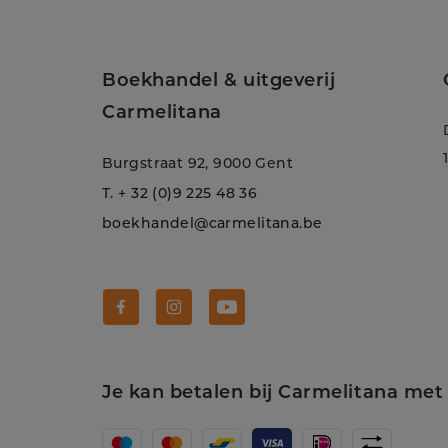
Boekhandel & uitgeverij
Carmelitana
Burgstraat 92, 9000 Gent
T.
+ 32 (0)9 225 48 36
boekhandel@carmelitana.be
Volg Carmelitana op Facebook!
Volg Carmelitana op Instagram!
Volg Carmelitana op Youtube
Je kan betalen bij Carmelitana met