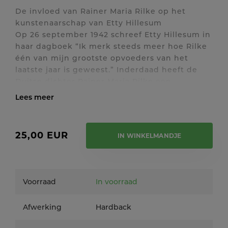
De invloed van Rainer Maria Rilke op het
kunstenaarschap van Etty Hillesum
Op 26 september 1942 schreef Etty Hillesum in
haar dagboek “Ik merk steeds meer hoe Rilke
één van mijn grootste opvoeders van het
laatste jaar is geweest.” Inderdaad heeft de
Duitse dichter Rainer Maria Rilke een
belangrijke plaats in het werk van Etty
Hillesum. In de laatste drie jaren van haar
Toon / verberg volledige tekst
leven heeft Etty Hillesum onvermoeibaar
gewerkt aan het vormgeven van haar eigen
25,00 EUR
IN WINKELMANDJE
bestaan, haar eigen kunstenaarschap, maar
ook van een betere wereld, vaak reflecterend
op wat Rilke had geschreven. Iedere dag heeft
ze daaraan gewerkt, met heel haar hart, steeds
Voorraad
In voorraad
op zoek naar de juiste woorden, schrijvend,
almaar schrijvend. Zoals Rilke in zijn boek over
Afwerking
Hardback
Rodin had geschreven: “Want of iets een leven
worden kan, hangt niet af van grote ideeën,