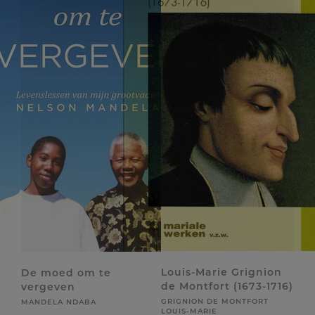
Louis-Marie Grignion
De moed om te
de Montfort (1673-1716)
vergeven
GRIGNION DE MONTFORT
MANDELA NDABA
LOUIS-MARIE