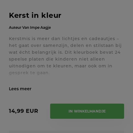
Kerst in kleur
Auteur
Van Impe Aagje
Kerstmis is meer dan lichtjes en cadeautjes –
het gaat over samenzijn, delen en stilstaan bij
wat écht belangrijk is. Dit kleurboek bevat 24
speelse platen die kinderen niet alleen
uitnodigen om te kleuren, maar ook om in
gesprek te gaan.
Van het kerstverhaal tot thema’s als
vriendschap, delen en verschillende tradities –
Toon / verberg volledige tekst
elk plaatje biedt ruimte voor zowel creatief
plezier als betekenisvolle gesprekken. Het
14,99 EUR
IN WINKELMANDJE
kleurboek is perfect voor thuis of in de klas,
als startpunt voor mooie gesprekken of
gewoon voor een rustig moment.