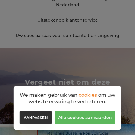
Nederland
Uitstekende klantenservice
Uw speciaalzaak voor spiritualiteit en zingeving
Vergeet niet om deze
boeken ook eens te
We maken gebruik van
cookies
om uw
bekijken
website ervaring te verbeteren.
Alle cookies aanvaarden
AANPASSEN