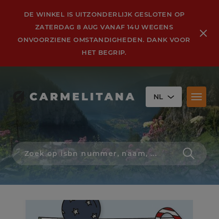
DE WINKEL IS UITZONDERLIJK GESLOTEN OP
ZATERDAG 8 AUG VANAF 14U WEGENS
ONVOORZIENE OMSTANDIGHEDEN. DANK VOOR
HET BEGRIP.
NL
Toggl
naviga
Zoek
op
isbn
nummer,
schrijver,
naam
of
titel