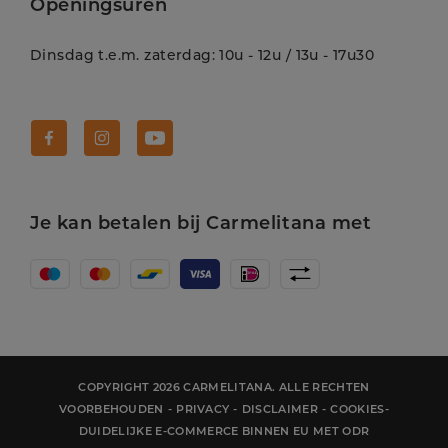
Openingsuren
Dinsdag t.e.m. zaterdag: 10u - 12u / 13u - 17u30
Volg Carmelitana op Facebook!
Volg Carmelitana op Instagram!
Volg Carmelitana op Youtube!
Je kan betalen bij Carmelitana met
COPYRIGHT 2026 CARMELITANA. ALLE RECHTEN
VOORBEHOUDEN
-
PRIVACY
-
DISCLAIMER
-
COOKIES
-
DUIDELIJKE E-COMMERCE BINNEN EU MET ODR