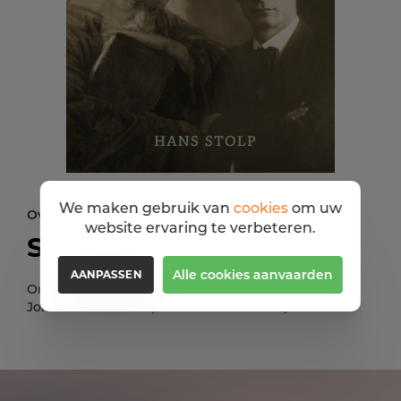
We maken gebruik van
cookies
om uw
Over de auteur
website ervaring te verbeteren.
Stolp Hans
Alle cookies aanvaarden
AANPASSEN
Ontdek Spirituele mensen 'Rudolf Steiner en
Johannes' van
Stolp Hans
voor maar
21,50 EUR