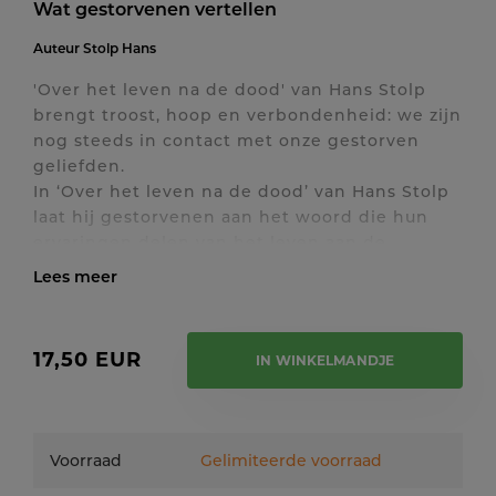
Wat gestorvenen vertellen
Auteur
Stolp Hans
'Over het leven na de dood' van Hans Stolp
brengt troost, hoop en verbondenheid: we zijn
nog steeds in contact met onze gestorven
geliefden.
In ‘Over het leven na de dood’ van Hans Stolp
laat hij gestorvenen aan het woord die hun
ervaringen delen van het leven aan de
overkant. Steeds vaker geven gestorven
geliefden een boodschap door vanuit de
Toon / verberg volledige tekst
geestelijke wereld. Het gordijn dat de
geestelijke en aardse wereld eeuwenlang
17,50 EUR
IN WINKELMANDJE
volledig van elkaar scheidde, begint langzaam
open te gaan. Hierdoor kunnen steeds meer
mensen boodschappen vanuit die wereld
vernemen.
Voorraad
Gelimiteerde voorraad
De gestorvenen spreken over hun blijdschap,