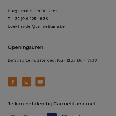
Burgstraat 92, 9000 Gent
T.
+ 32 (0)9 225 48 36
boekhandel@carmelitana.be
Openingsuren
Dinsdag t.e.m. zaterdag: 10u - 12u / 13u - 17u30
Volg Carmelitana op Facebook!
Volg Carmelitana op Instagram!
Volg Carmelitana op Youtube!
Je kan betalen bij Carmelitana met