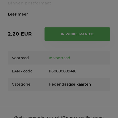
Binnen postformaat
Toon / verberg volledige tekst
2,20 EUR
IN WINKELMANDJE
Voorraad
In voorraad
EAN - code
1160000009416
Categorie
Hedendaagse kaarten
Gratis verzending vanaf 50 euro naar België en