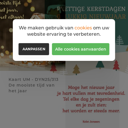
We maken gebruik van
cookies
om uw
website ervaring te verbeteren.
Alle cookies aanvaarden
AANPASSEN
Kaart UM - DYN25/313
De mooiste tijd van
het jaar