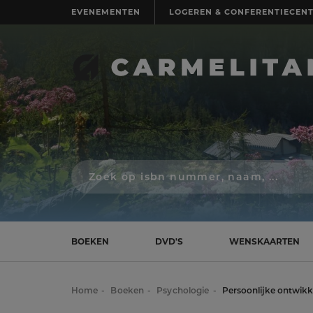
EVENEMENTEN
LOGEREN & CONFERENTIECEN
Zoek
op
isbn
nummer,
schrijver,
naam
BOEKEN
DVD'S
WENSKAARTEN
of
titel
Home
Boeken
Psychologie
Persoonlijke ontwikk