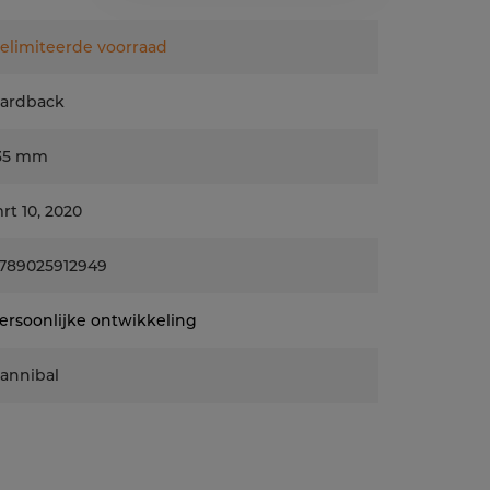
elimiteerde voorraad
ardback
35 mm
rt 10, 2020
789025912949
ersoonlijke ontwikkeling
annibal