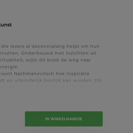
kunst
er die lezers al decennialang helpt om hun
benutten. Onderbouwd met inzichten uit
itualiteit, wijst dit boek de weg naar
energie.
toont Nachmanovitsch hoe inspiratie
t en uiteindelijk bevrijd kan worden. Dit
uthenticiteit en brengt ons in contact met
 die in ons allen schuilt.
e tekst
IN WINKELMANDJE