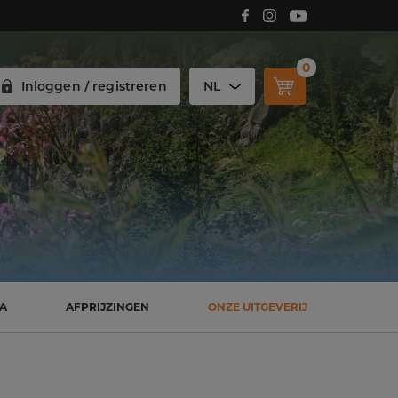
Volg Carmelitana op Facebook!
Volg Carmelitana op Instagram!
Volg Carmelitana op Youtube!
0
Inloggen / registreren
NL
SA
AFPRIJZINGEN
ONZE UITGEVERIJ