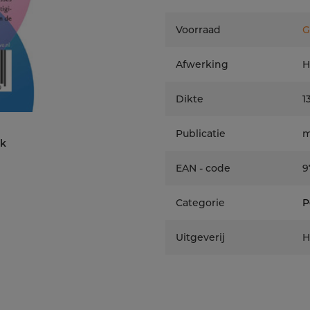
Voorraad
G
Afwerking
H
Dikte
1
Publicatie
m
ek
EAN - code
9
Categorie
P
Uitgeverij
H