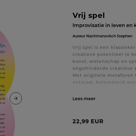
Vrij spel
Improvisatie in leven en 
Auteur
Nachmanovitch Stephen
Vrij spel is een klassiek
creatieve potentieel te 
kunst, wetenschap en spir
ongehinderde creatieve 
Met originele metaforen 
ontstaat, belemmerd word
boek is een lofzang op a
de grenzeloze creativiteit
Toon / verberg volledig
22,99 EUR