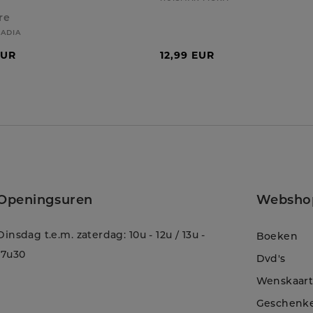
re
NADIA
EUR
12,99 EUR
Openingsuren
Websho
Dinsdag t.e.m. zaterdag: 10u - 12u / 13u -
Boeken
17u30
Dvd's
Wenskaar
Geschenk