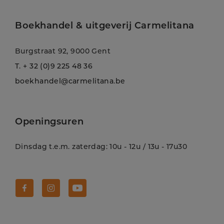
Boekhandel & uitgeverij Carmelitana
Burgstraat 92, 9000 Gent
T.
+ 32 (0)9 225 48 36
boekhandel@carmelitana.be
Openingsuren
Dinsdag t.e.m. zaterdag: 10u - 12u / 13u - 17u30
Volg Carmelitana op Facebook!
Volg Carmelitana op Instagram!
Volg Carmelitana op Youtube!