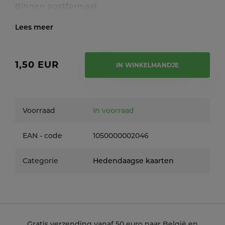
Binnen postformaat
Toon / verberg volledige tekst
1,50 EUR
IN WINKELMANDJE
Voorraad
In voorraad
EAN - code
1050000002046
Categorie
Hedendaagse kaarten
Gratis verzending vanaf 50 euro naar België en