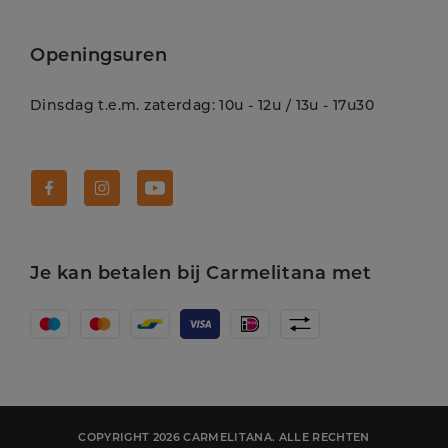
Openingsuren
Dinsdag t.e.m. zaterdag: 10u - 12u / 13u - 17u30
Volg Carmelitana op Facebook!
Volg Carmelitana op Instagram!
Volg Carmelitana op Youtube!
Je kan betalen bij Carmelitana met
COPYRIGHT 2026 CARMELITANA. ALLE RECHTEN