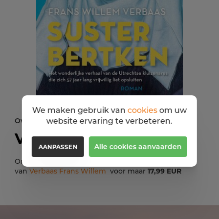
We maken gebruik van
cookies
om uw
Over de auteur
website ervaring te verbeteren.
Verbaas Frans Willem
Alle cookies aanvaarden
AANPASSEN
Ontdek Spirituele mensen 'Suster Berktken'
van
Verbaas Frans Willem
voor maar
17,99 EUR