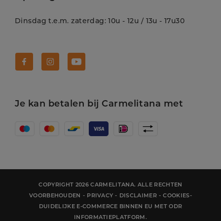
Dinsdag t.e.m. zaterdag: 10u - 12u / 13u - 17u30
Volg Carmelitana op Facebook!
Volg Carmelitana op Instagram!
Volg Carmelitana op Youtube!
Je kan betalen bij Carmelitana met
COPYRIGHT 2026 CARMELITANA. ALLE RECHTEN
VOORBEHOUDEN
-
PRIVACY
-
DISCLAIMER
-
COOKIES
-
DUIDELIJKE E-COMMERCE BINNEN EU MET ODR
INFORMATIEPLATFORM.