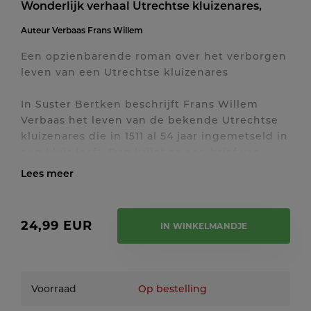
Wonderlijk verhaal Utrechtse kluizenares,
Auteur
Verbaas Frans Willem
Een opzienbarende roman over het verborgen
leven van een Utrechtse kluizenares
In Suster Bertken beschrijft Frans Willem
Verbaas het leven van de bekende Utrechtse
kluizenares die in 1511 al 54 jaar ingemetseld in
een kluis leeft. Dan krijgt ze een brief van
Pastoor Paling. In deze brief wordt haar
verzocht een andere plek te zoeken vanwege
Toon / verberg volledige tekst
de verbouwing van de Buurkerk.
Ze weigert. In het verleden heeft haar vader
24,99 EUR
IN WINKELMANDJE
een vreselijke misstap begaan, en daar wil ze
voor boeten. Niemand kan haar van dit plan
afbrengen.
Voorraad
Op bestelling