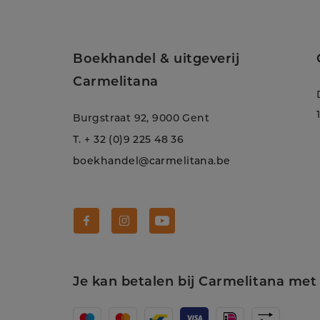
Boekhandel & uitgeverij
Carmelitana
Burgstraat 92, 9000 Gent
T.
+ 32 (0)9 225 48 36
boekhandel@carmelitana.be
Volg Carmelitana op Facebook!
Volg Carmelitana op Instagram!
Volg Carmelitana op Youtube
Je kan betalen bij Carmelitana met