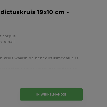
edictuskruis 19x10 cm -
t corpus
de email
en kruis waarin de benedictusmedaille is
-Benedictus als de Regel getuigden van
 met de machten van het kwaad. Daarbij
rtrouwen op het kruis van Christus, het
e tekst
 overwinning op die machten.
hap van Sint-Benedictus staat samengevat
IN WINKELMANDJE
et geloof deze medaille of het kruis
 op een krachtige, geestelijke