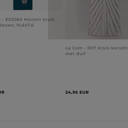
 - ES208A Houten kruis
lauwz. 10,6x7,6
La Com - K07 Kruis kerami
met duif
UR
24,95 EUR