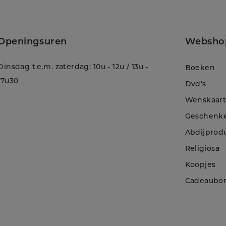
Openingsuren
Websho
Dinsdag t.e.m. zaterdag: 10u - 12u / 13u -
Boeken
17u30
Dvd's
Wenskaar
Geschenk
Abdijprod
Religiosa
Koopjes
!
Cadeaubo