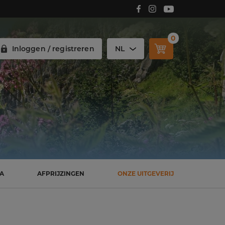
Volg Carmelitana op Facebook!
Volg Carmelitana op Instagram!
Volg Carmelitana op Youtube!
0
Inloggen / registreren
NL
SA
AFPRIJZINGEN
ONZE UITGEVERIJ