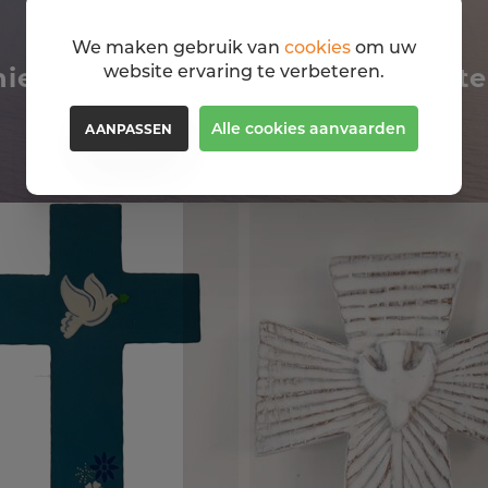
We maken gebruik van
cookies
om uw
website ervaring te verbeteren.
niet om deze religiosa ook eens te
Alle cookies aanvaarden
AANPASSEN