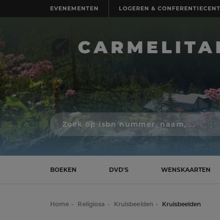
EVENEMENTEN
LOGEREN & CONFERENTIECEN
Zoek
op
isbn
nummer,
schrijver,
naam
BOEKEN
DVD'S
WENSKAARTEN
of
titel
Home
Religiosa
Kruisbeelden
Kruisbeelden