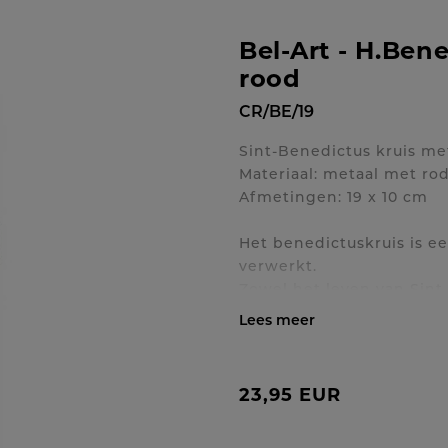
Bel-Art - H.Ben
rood
CR/BE/19
Sint-Benedictus kruis me
Materiaal: metaal met ro
Afmetingen: 19 x 10 cm
Het benedictuskruis is e
verwerkt.
Zowel het leven van Sint
zijn aanhoudend gevecht
stelde hij steeds zijn ve
Toon / verberg volledig
teken van de definitieve
Deze geestelijke boodsc
23,95 EUR
in de medaille. Zij die m
dragen mogen vertrouwen