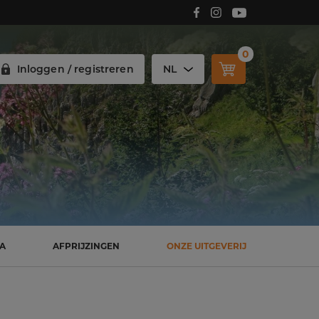
Volg Carmelitana op Facebook!
Volg Carmelitana op Instagram!
Volg Carmelitana op Youtube!
0
Inloggen / registreren
NL
SA
AFPRIJZINGEN
ONZE UITGEVERIJ