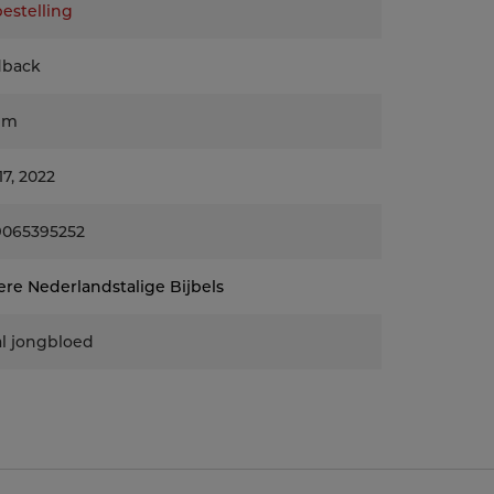
estelling
dback
mm
17, 2022
9065395252
re Nederlandstalige Bijbels
l jongbloed