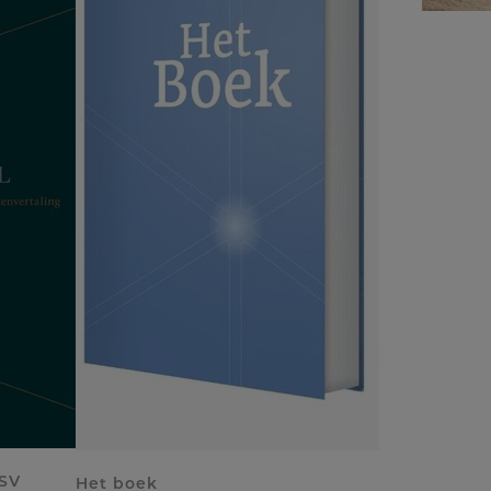
HSV
Het boek