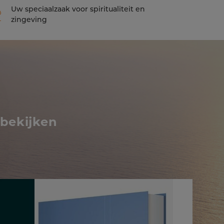
Uw speciaalzaak voor spiritualiteit en
zingeving
 bekijken