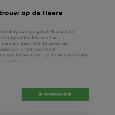
rtrouw op de Heere
vertaling voor jongens! Mooi eerste
au van (groot)ouders aan hun
lf kunnen lezen. Ook te geven als
sisschool of zondagschool.
s en een mooie koker. Er is ook een variant
65395269).
e tekst
IN WINKELMANDJE