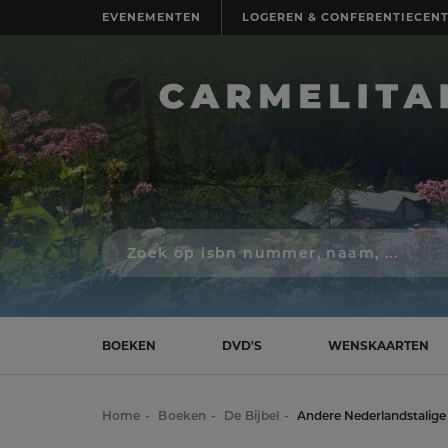
EVENEMENTEN
LOGEREN & CONFERENTIECEN
Zoek
op
isbn
nummer,
schrijver,
naam
BOEKEN
DVD'S
WENSKAARTEN
of
titel
Home
Boeken
De Bijbel
Andere Nederlandstalige 