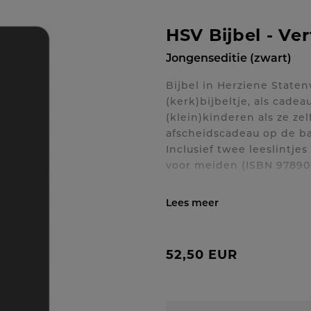
HSV Bijbel - Ve
Jongenseditie (zwart)
Bijbel in Herziene Staten
(kerk)bijbeltje, als cade
(klein)kinderen als ze ze
afscheidscadeau op de ba
Inclusief twee leeslintje
voor meiden (ISBN 97890
Toon / verberg volledig
52,50 EUR