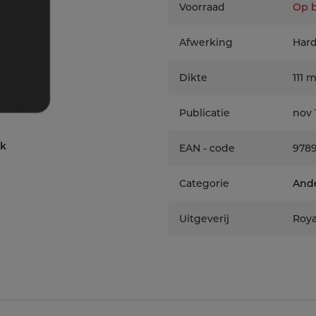
Voorraad
Op b
Afwerking
Har
Dikte
111 
Publicatie
nov 
ek
EAN - code
978
Categorie
Ande
Uitgeverij
Roya