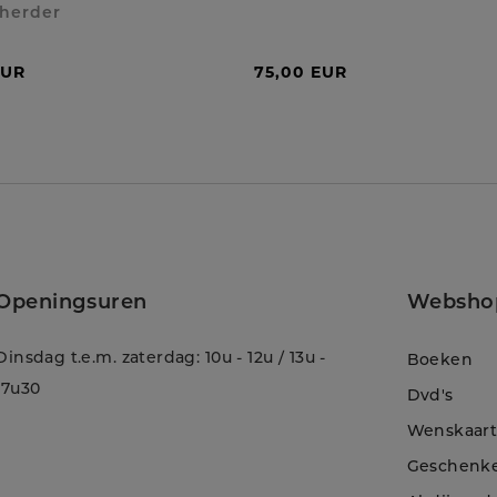
herder
EUR
75,00 EUR
Openingsuren
Websho
Dinsdag t.e.m. zaterdag: 10u - 12u / 13u -
Boeken
17u30
Dvd's
Wenskaar
Geschenk