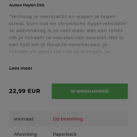
Auteur
Heylen Dirk
"Verhoog je veerkracht en wapen je tegen
stress, burn-out en chronische hyperventilatie"
Je ademhaling is zo veel meer dan een reflex
om je lichaam te voorzien van zuurstof. Het is
een tool om je focus te verscherpen, je
lichaam en geest tot rust te brengen, je
veerkracht te verhogen en een burn-out te
voorkomen.
Stress kan ervoor zorgen dat je ongemerkt te
Toon / verberg volledige tekst
snel en te veel gaat ademen. Zo kom je
ongewild in een vicieuze cirkel terecht: je
22,99 EUR
IN WINKELMANDJE
ademhalingscentrum raakt verstoord,
waardoor je nog sneller en nog meer gaat
ademen. Het gevolg? Nog meer stress.
Maar er is ook goed nieuws: je adem is het
Voorraad
Op bestelling
enige onderdeel van de natuurlijke
stressreactie van je lichaam dat je zelf onder
Afwerking
Paperback
controle hebt. Je kunt je adem dus gericht