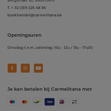
Burgstraat 92, 9000 Gent
T.
+ 32 (0)9 225 48 36
boekhandel@carmelitana.be
Openingsuren
Dinsdag t.e.m. zaterdag: 10u - 12u / 13u - 17u30
Volg Carmelitana op Facebook!
Volg Carmelitana op Instagram!
Volg Carmelitana op Youtube!
Je kan betalen bij Carmelitana met