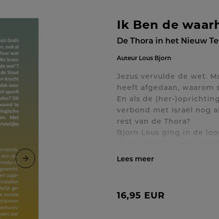
Ik Ben de waar
De Thora in het Nieuw T
Auteur
Lous Bjorn
Jezus vervulde de wet. 
heeft afgedaan, waarom s
En als de (her-)oprichtin
verbond met Israël nog al
rest van de Thora?
Bjorn Lous ging in de lo
de 'makkelijke' antwoorde
publiceerde hij zijn eers
en het Nieuwe Testament.
Toon / verberg volledig
verdiept Bjorn Lous zijn b
als de redder van onze z
16,95 EUR
dat we vergeten hoe Hij d
onderwijzen in de Thora.