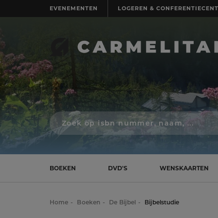
EVENEMENTEN
LOGEREN & CONFERENTIECEN
Zoek
op
isbn
nummer,
schrijver,
naam
BOEKEN
DVD'S
WENSKAARTEN
of
titel
Home
Boeken
De Bijbel
Bijbelstudie