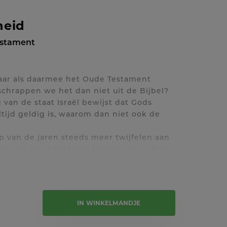
heid
estament
Maar als daarmee het Oude Testament
chrappen we het dan niet uit de Bijbel?
g van de staat Israël bewijst dat Gods
tijd geldig is, waarom dan niet ook de
op van de jaren steeds meer twijfelen aan
n van de christelijke traditie. Vorig jaar
te boek, over de relatie tussen het Oude
 In dit nieuwe boek, Ik ben de Waarheid,
e tekst
etoog. Hij stelt dat we Jezus vooral zien
iel, door wie we in de hemel komen, maar
IN WINKELMANDJE
rie jaar rondtrok om Zijn volk te
 Bjorn laat zien waarom dat ook voor