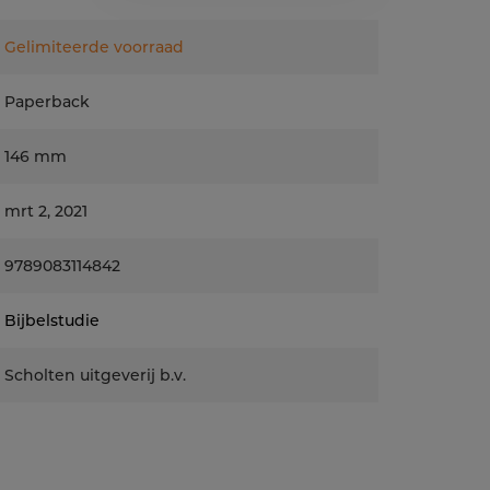
end is. Een diepgravende studie, waarin
orden geschuwd.
Gelimiteerde voorraad
Paperback
146 mm
mrt 2, 2021
9789083114842
Bijbelstudie
Scholten uitgeverij b.v.