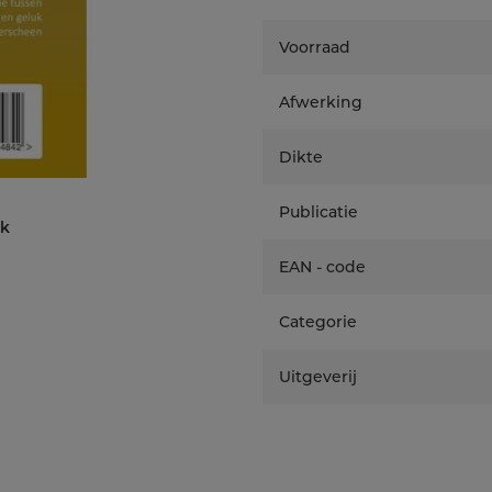
christenen niet vrijblijv
moeilijke vragen niet w
Voorraad
Afwerking
Dikte
Publicatie
ek
EAN - code
Categorie
Uitgeverij