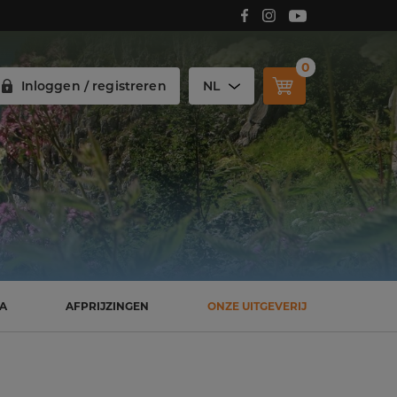
Volg Carmelitana op Facebook!
Volg Carmelitana op Instagram!
Volg Carmelitana op Youtube!
0
Inloggen / registreren
NL
SA
AFPRIJZINGEN
ONZE UITGEVERIJ