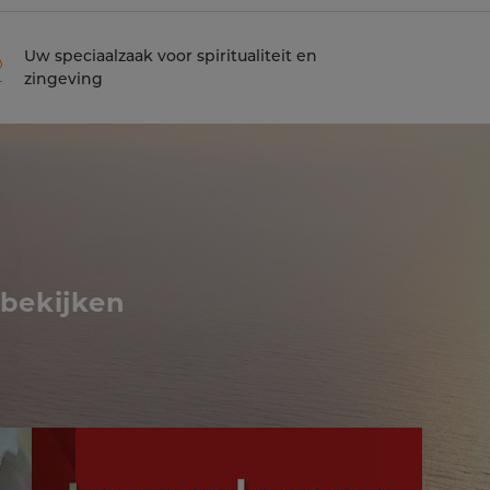
Uw speciaalzaak voor spiritualiteit en
zingeving
 bekijken