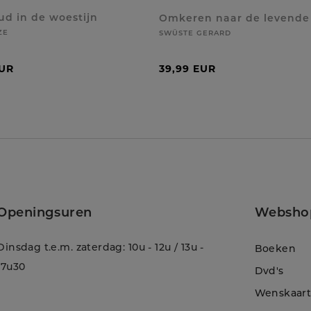
ud in de woestijn
Omkeren naar de levende
ZE
SWÜSTE GERARD
EUR
39,99 EUR
Openingsuren
Websho
Dinsdag t.e.m. zaterdag: 10u - 12u / 13u -
Boeken
17u30
Dvd's
Wenskaar