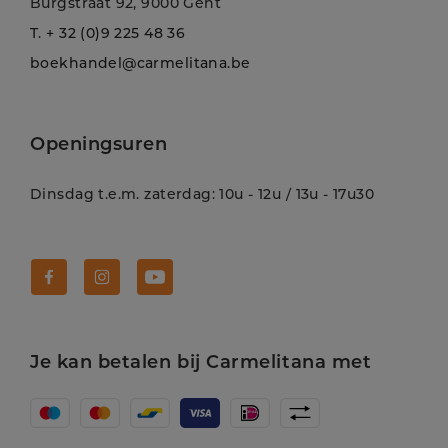
Burgstraat 92, 9000 Gent
T.
+ 32 (0)9 225 48 36
boekhandel@carmelitana.be
Openingsuren
Dinsdag t.e.m. zaterdag: 10u - 12u / 13u - 17u30
Volg Carmelitana op Facebook!
Volg Carmelitana op Instagram!
Volg Carmelitana op Youtube!
Je kan betalen bij Carmelitana met