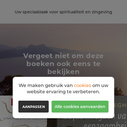
Uw speciaalzaak voor spiritualiteit en zingeving
Vergeet niet om deze
boeken ook eens te
bekijken
We maken gebruik van
cookies
om uw
website ervaring te verbeteren.
30%
Alle cookies aanvaarden
AANPASSEN