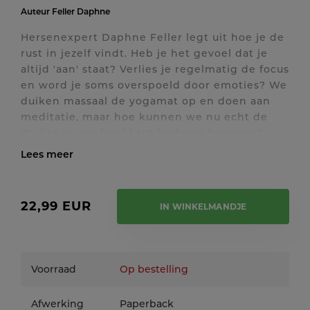
Auteur
Feller Daphne
Hersenexpert Daphne Feller legt uit hoe je de
rust in jezelf vindt. Heb je het gevoel dat je
altijd 'aan' staat? Verlies je regelmatig de focus
en word je soms overspoeld door emoties? We
duiken massaal de yogamat op en doen aan
meditatie, maar hoe kunnen we nu echt de
drukte in ons hoofd tot bedaren brengen? In
Brein-Hart-Zijn neemt Daphne Feller je mee
van het brein naar het hart en leert ze je hoe
Toon / verberg volledige tekst
je je verstand en je gevoel met elkaar in
verbinding kunt brengen. Deze intuïtieve
22,99 EUR
IN WINKELMANDJE
intelligentie zit in iedereen, maar luister je er
ook naar? Dit praktische boek zit vol met
interessante kennis, handige oefeningen en
mooie verhalen. Het biedt een handreiking
Voorraad
Op bestelling
voor jouw eigen veranderproces. Het zal
ervoor zorgen dat je meer rust, compassie en
Afwerking
Paperback
vertrouwen zult ervaren, waardoor je het beste