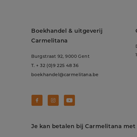
Boekhandel & uitgeverij
Carmelitana
Burgstraat 92, 9000 Gent
T.
+ 32 (0)9 225 48 36
boekhandel@carmelitana.be
Volg Carmelitana op Facebook!
Volg Carmelitana op Instagram!
Volg Carmelitana op Youtube
Je kan betalen bij Carmelitana met