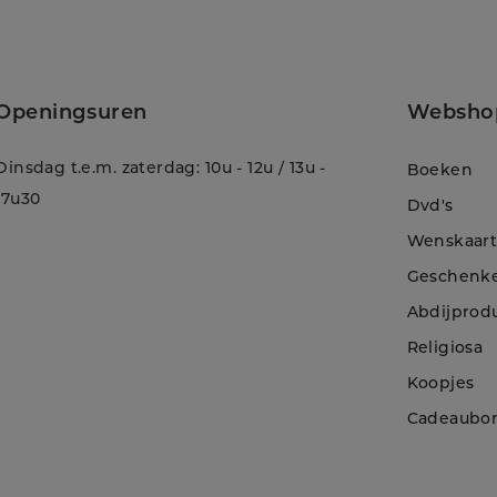
Openingsuren
Websho
Dinsdag t.e.m. zaterdag: 10u - 12u / 13u -
Boeken
17u30
Dvd's
Wenskaar
Geschenk
Abdijprod
Religiosa
Koopjes
!
Cadeaubo