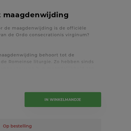
t maagdenwijding
r de maagdenwijding is de officiële
an de Ordo consecrationis virginum?
maagdenwijding behoort tot de
 de Romeinse liturgie. Zo hebben sinds
n jonge vrouwen hun maagdelijkheid aan
t begin heeft de Kerk de gewoonte gehad
agden te bekrachtigen met een plechtig
e tekst
IN WINKELMANDJE
Op bestelling