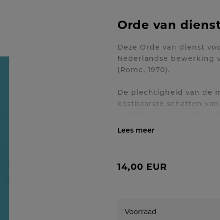
Orde van diens
Deze Orde van dienst voo
Nederlandse bewerking v
(Rome, 1970).
De plechtigheid van de 
kostbaarste schatten van
de tijd van de apostele
God toegewijd. Sinds he
om de gelofte van de ma
Toon / verberg volledig
wijdingsgebed.
14,00 EUR
Voorraad