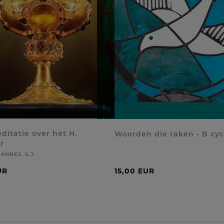
ditatie over het H.
Woorden die raken - B cyc
r
ANNES, S.J.
UR
15,00 EUR