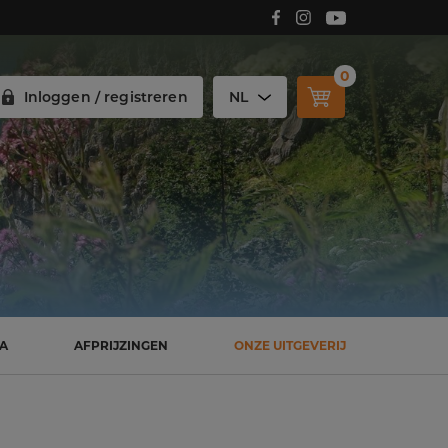
Volg Carmelitana op Facebook!
Volg Carmelitana op Instagram!
Volg Carmelitana op Youtube!
0
Inloggen / registreren
NL
SA
AFPRIJZINGEN
ONZE UITGEVERIJ