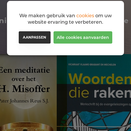
We maken gebruik van
cookies
om uw
niet om deze boeken ook eens te
website ervaring te verbeteren.
Alle cookies aanvaarden
AANPASSEN