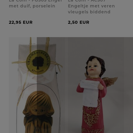
La Com - FG505 Engel
La Com - AC507
met duif, porselein
Engeltje met veren
vleugels biddend
22,95 EUR
2,50 EUR