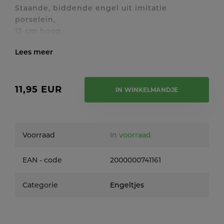
Staande, biddende engel uit imitatie
porselein,
13 cm hoog.
Toon / verberg volledige tekst
11,95 EUR
IN WINKELMANDJE
Voorraad
In voorraad
EAN - code
2000000741161
Categorie
Engeltjes