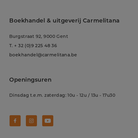
Boekhandel & uitgeverij Carmelitana
Burgstraat 92, 9000 Gent
T.
+ 32 (0)9 225 48 36
boekhandel@carmelitana.be
Openingsuren
Dinsdag t.e.m. zaterdag: 10u - 12u / 13u - 17u30
Volg Carmelitana op Facebook!
Volg Carmelitana op Instagram!
Volg Carmelitana op Youtube!