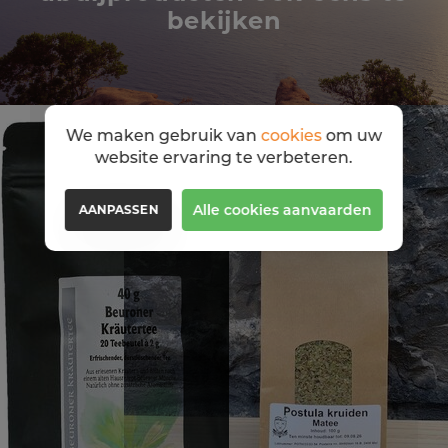
en zenuwachtigheid, maar is ook geschikt voor
bekijken
ADHD. Verder helpt het bij angst en milde
slaapstoornissen
We maken gebruik van
cookies
om uw
website ervaring te verbeteren.
Alle cookies aanvaarden
AANPASSEN