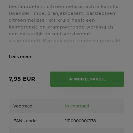
bestanddelen : citroenmelisse, echte kamille,
lavendel, linde, oranjebloesem, passiebloem
citroenmelisse : dit kruid heeft een
kalmerende en krampwerende werking (is
een natuurlijk en niet-verslavend
slaapmiddel). Kan ook voor kinderen gebruikt
worden bij stress, prikkelbaarheid,
zenuwachtigheid, ADHD en rusteloosheid.
Werkt ook bij melancholie, neerslachtigheid,
Toon / verberg volledige tekst
depressie, angst, paniek, nachtmerries,
examenvrees. Eveneens bij
7,95 EUR
IN WINKELMANDJE
spijsverteringsklachten zoals krampen,
kolieken, misselijkheid, darmgassen,
indigestie, gebrekkige eetlust. Citroenmelisse
is menstruatiebevorderend. Dit kruid heeft
Voorraad
In voorraad
echte kamille : heeft een kalmerende werking
op het zenuwstelsel bij angst, stress,
EAN - code
1610000000178
prikkelbaarheid, ook bij kinderen met ADHD,
rusteloosheid, nachtmerries, slapeloosheid.