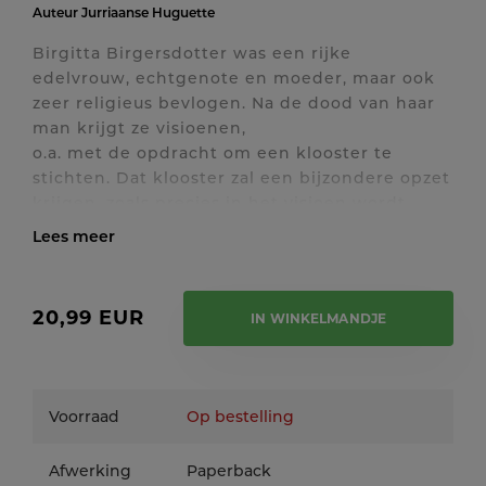
Auteur
Jurriaanse Huguette
Birgitta Birgersdotter was een rijke
edelvrouw, echtgenote en moeder, maar ook
zeer religieus bevlogen. Na de dood van haar
man krijgt ze visioenen,
o.a. met de opdracht om een klooster te
stichten. Dat klooster zal een bijzondere opzet
krijgen, zoals precies in het visioen wordt
beschreven, namelijk
een drieslag: voor vrouwen, mannen en
Toon / verberg volledige tekst
pelgrims. Ze reist naar Rome om hiervoor
toestemming aan de paus te vragen. De rest
20,99 EUR
IN WINKELMANDJE
van haar leven woont ze
in Rome, helpt armen en zieken en leeft ze
samen met een groep gelijkgestemden,
wachtend op die toestemming. Pas na haar
Voorraad
Op bestelling
dood wordt het birgittijn-
se klooster in Vadstena opgericht en ingewijd.
Afwerking
Paperback
In Nederland zijn er Birgittijnse kloosters in