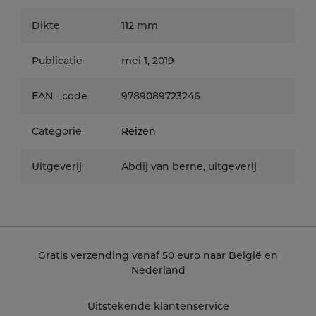
Uden en Weert.
Dikte
112 mm
In deze reisgids staan het levensverhaal van
Birgitta, enkele van haar visioenen, vele
(kunst)afbeeldingen en meditatieve teksten.
Publicatie
mei 1, 2019
Ook tips voor wandel-
routes die met de birgittijnse spiritualiteit te
EAN - code
9789089723246
maken hebben.
Categorie
Reizen
Uitgeverij
Abdij van berne, uitgeverij
Gratis verzending vanaf 50 euro naar België en
Nederland
Uitstekende klantenservice