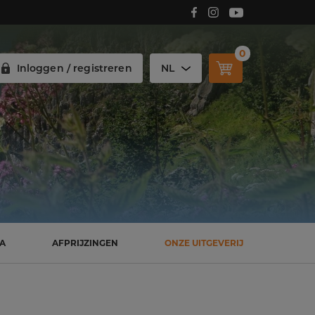
Volg Carmelitana op Facebook!
Volg Carmelitana op Instagram!
Volg Carmelitana op Youtube!
0
Inloggen / registreren
NL
SA
AFPRIJZINGEN
ONZE UITGEVERIJ