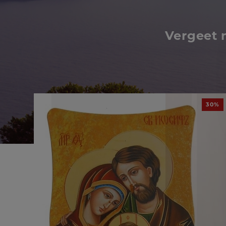
Vergeet 
30%