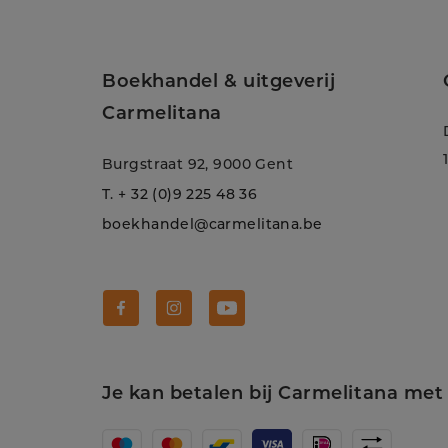
Boekhandel & uitgeverij
Carmelitana
Burgstraat 92, 9000 Gent
T.
+ 32 (0)9 225 48 36
boekhandel@carmelitana.be
Volg Carmelitana op Facebook!
Volg Carmelitana op Instagram!
Volg Carmelitana op Youtube
Je kan betalen bij Carmelitana met