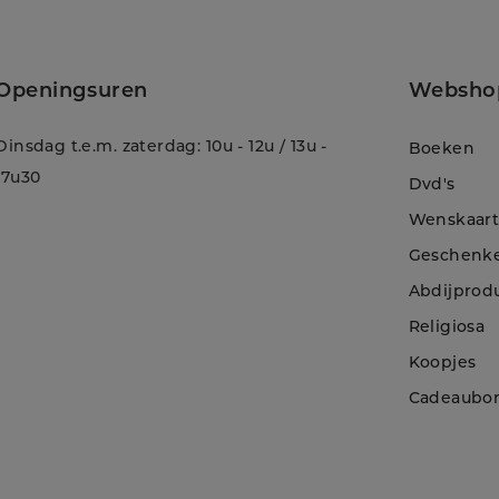
Openingsuren
Websho
Dinsdag t.e.m. zaterdag: 10u - 12u / 13u -
Boeken
17u30
Dvd's
Wenskaar
Geschenk
Abdijprod
Religiosa
Koopjes
!
Cadeaubo