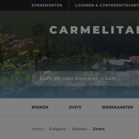
EVENEMENTEN
LOGEREN & CONFERENTIECEN
Zoek
op
isbn
nummer,
schrijver,
naam
BOEKEN
DVD'S
WENSKAARTEN
of
titel
Home
Religiosa
Beelden
Divers