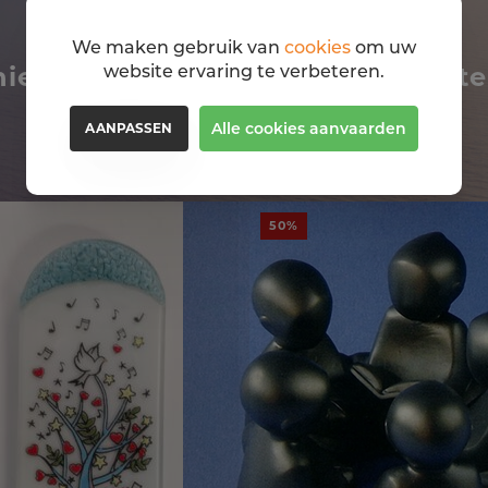
We maken gebruik van
cookies
om uw
website ervaring te verbeteren.
niet om deze religiosa ook eens te
Alle cookies aanvaarden
AANPASSEN
50%