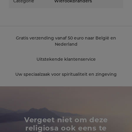
Categorie
Wierookbranders
korreltjes geven hun heerlijke rook vrij. Het
kooltje verbrandt tot as en valt door het
rooster op de bodem van de brander. Laat de
as afkoelen voor je ze weggooit.
Gratis verzending vanaf 50 euro naar België en
Nederland
Uitstekende klantenservice
Uw speciaalzaak voor spiritualiteit en zingeving
Vergeet niet om deze
religiosa ook eens te