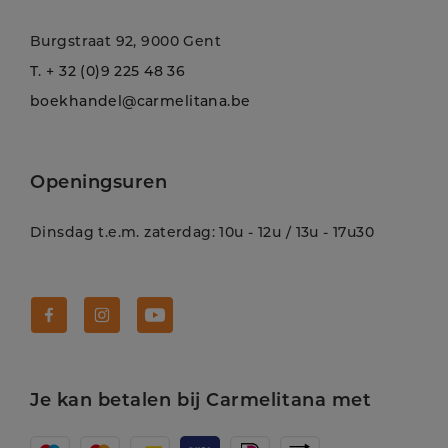
Burgstraat 92, 9000 Gent
T.
+ 32 (0)9 225 48 36
boekhandel@carmelitana.be
Openingsuren
Dinsdag t.e.m. zaterdag: 10u - 12u / 13u - 17u30
Volg Carmelitana op Facebook!
Volg Carmelitana op Instagram!
Volg Carmelitana op Youtube!
Je kan betalen bij Carmelitana met