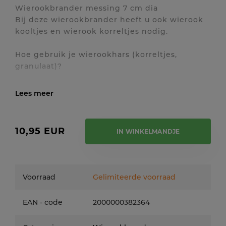
Wierookbrander messing 7 cm dia
Bij deze wierookbrander heeft u ook wierook
kooltjes en wierook korreltjes nodig.
Hoe gebruik je wierookhars (korreltjes,
granulaat)?
Verschillende soorten wierookkorrels kunnen
eenvoudig met elkaar gecombineerd worden.
Toon / verberg volledige tekst
Gebruik een brander voor houtskooltjes:
10,95 EUR
IN WINKELMANDJE
Steek een kooltje aan de holle kant aan met
een lucifer of aansteker (voor de veiligheid
houd je het kooltje best vast met een
tangetje).
Voorraad
Gelimiteerde voorraad
leg deze op het roostertje van de
wierookbrander en wacht tot het kooltje
EAN - code
2000000382364
lichtgrijs gekleurd is.
Leg enkele korrels op het kooltje. De