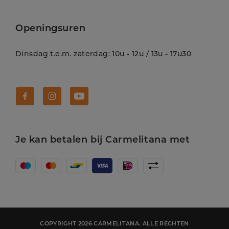
Openingsuren
Dinsdag t.e.m. zaterdag: 10u - 12u / 13u - 17u30
Volg Carmelitana op Facebook!
Volg Carmelitana op Instagram!
Volg Carmelitana op Youtube!
Je kan betalen bij Carmelitana met
COPYRIGHT 2026 CARMELITANA. ALLE RECHTEN