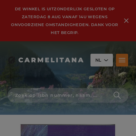
DE WINKEL IS UITZONDERLIJK GESLOTEN OP
ZATERDAG 8 AUG VANAF 14U WEGENS
ONVOORZIENE OMSTANDIGHEDEN. DANK VOOR
HET BEGRIP.
NL
Toggl
naviga
Zoek
op
isbn
nummer,
schrijver,
naam
of
titel