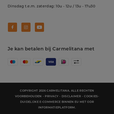
Dinsdag t.e.m. zaterdag: 10u - 12u / 13u - 17u30
Volg Carmelitana op Facebook!
Volg Carmelitana op Instagram!
Volg Carmelitana op Youtube!
Je kan betalen bij Carmelitana met
COPYRIGHT 2026 CARMELITANA. ALLE RECHTEN
VOORBEHOUDEN
-
PRIVACY
-
DISCLAIMER
-
COOKIES
-
DUIDELIJKE E-COMMERCE BINNEN EU MET ODR
INFORMATIEPLATFORM.