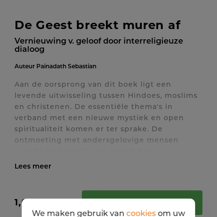
De Geest breekt muren af
Vernieuwing v. geloof door interreligieuze
dialoog
Auteur
Painadath Sebastian
Aan de oorsprong van dit boek ligt een
levende uitwisseling tussen Hindoes, moslims
en christenen. De essentiële thema's in
verband met een nieuwe mystiek en open
spiritualiteit komen er ter sprake. De
ontmoeting met andersgelovige mensen
verrijkt en bevrijdt ons geloof. Een
enthousiasmerend getuigenis uit Azië dat
nieuwe spirituele vragen opent!
Toon / verberg volledige tekst
1,00 EUR
IN WINKELMANDJE
We maken gebruik van
cookies
om uw