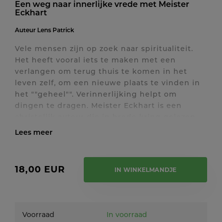
Een weg naar innerlijke vrede met Meister
Eckhart
Auteur
Lens Patrick
Vele mensen zijn op zoek naar spiritualiteit.
Het heeft vooral iets te maken met een
verlangen om terug thuis te komen in het
leven zelf, om een nieuwe plaats te vinden in
het ""geheel"". Verinnerlijking helpt om
dingen te dragen. Meister Eckhart is een
christelijk auteur die in brede kring gelezen
wordt. Hij spreekt veel over loslaten, over het
hier en nu. Je merkt dat het bij hem gaat over
Toon / verberg volledige tekst
een persoonlijk proces dat hij doorlopen heeft
in een uiterst actief leven. Toch ontdekte hij
18,00 EUR
IN WINKELMANDJE
via meditatie en gebed een innerlijke bron die
zijn innerlijk één maakte. Zo kon hij volop
leven en functioneren. Hij ontmoette God op
onverwachte wijze, achter traditionele
Voorraad
In voorraad
beelden en nieuwe ideeën.