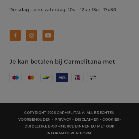
Dinsdag t.e.m. zaterdag: 10u - 12u / 13u - 17u30
Volg Carmelitana op Facebook!
Volg Carmelitana op Instagram!
Volg Carmelitana op Youtube!
Je kan betalen bij Carmelitana met
COPYRIGHT 2026 CARMELITANA. ALLE RECHTEN
VOORBEHOUDEN
-
PRIVACY
-
DISCLAIMER
-
COOKIES
-
DUIDELIJKE E-COMMERCE BINNEN EU MET ODR
INFORMATIEPLATFORM.