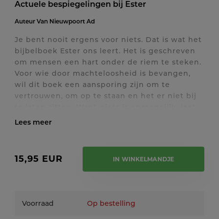
Actuele bespiegelingen bij Ester
Auteur
Van Nieuwpoort Ad
Je bent nooit ergens voor niets. Dat is wat het
bijbelboek Ester ons leert. Het is geschreven
om mensen een hart onder de riem te steken.
Voor wie door machteloosheid is bevangen,
wil dit boek een aansporing zijn om te
vertrouwen, om op te staan en het er niet bij
te laten zitten. Want niets is onmogelijk, laat
dit eeuwenoude bijbelboek zien. Ga het aan
en zoek de rol die voor jou is weggelegd in dit
Toon / verberg volledige tekst
leven.
Het boek Ester bevat geen metafysische
15,95 EUR
IN WINKELMANDJE
beschouwingen over God, de zin van het leven
of het 'hiernamaals'. Sterker nog: wie in dit
boek 'God' zoekt, grijpt ernaast. We vinden
een fictief verhaal over een gedeporteerde
Voorraad
Op bestelling
jood die leeft onder een totalitair regime en