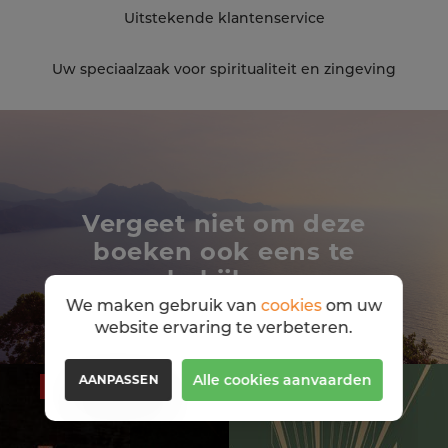
Uitstekende klantenservice
Uw speciaalzaak voor spiritualiteit en zingeving
Vergeet niet om deze
boeken ook eens te
bekijken
We maken gebruik van
cookies
om uw
website ervaring te verbeteren.
Alle cookies aanvaarden
AANPASSEN
50%