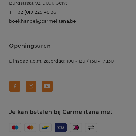
Burgstraat 92, 9000 Gent
T.
+ 32 (0)9 225 48 36
boekhandel@carmelitana.be
Openingsuren
Dinsdag t.e.m. zaterdag: 10u - 12u / 13u - 17u30
Volg Carmelitana op Facebook!
Volg Carmelitana op Instagram!
Volg Carmelitana op Youtube!
Je kan betalen bij Carmelitana met