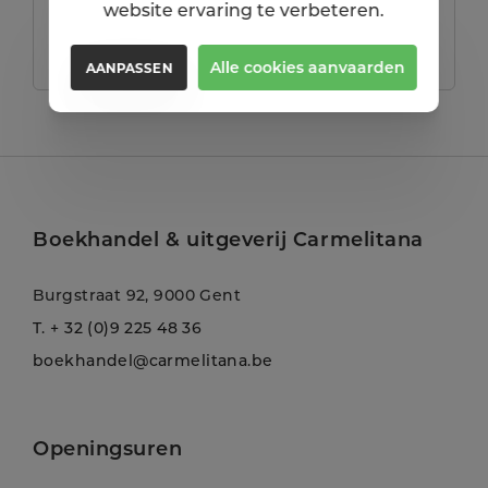
website ervaring te verbeteren.
Aarzel dan niet om ons te contacteren!
Alle cookies aanvaarden
AANPASSEN
Boekhandel & uitgeverij Carmelitana
Burgstraat 92, 9000 Gent
T.
+ 32 (0)9 225 48 36
boekhandel@carmelitana.be
Openingsuren