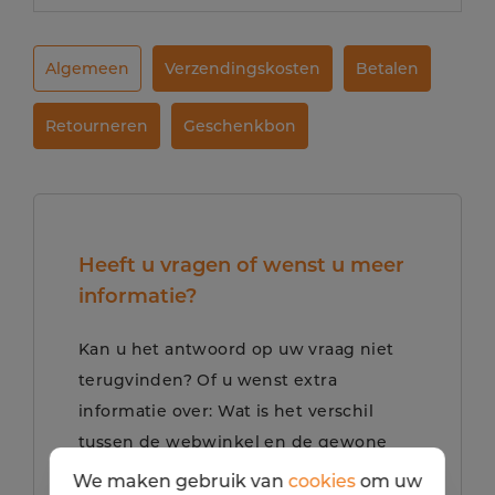
Algemeen
Verzendingskosten
Betalen
Retourneren
Geschenkbon
Heeft u vragen of wenst u meer
informatie?
Kan u het antwoord op uw vraag niet
terugvinden? Of u wenst extra
informatie over: Wat is het verschil
tussen de webwinkel en de gewone
winkel?
We maken gebruik van
cookies
om uw