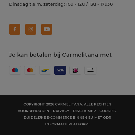
Dinsdag t.e.m. zaterdag: 10u - 12u / 13u - 17u30
Volg Carmelitana op Facebook!
Volg Carmelitana op Instagram!
Volg Carmelitana op Youtube!
Je kan betalen bij Carmelitana met
COPYRIGHT 2026 CARMELITANA. ALLE RECHTEN
VOORBEHOUDEN
-
PRIVACY
-
DISCLAIMER
-
COOKIES
-
DUIDELIJKE E-COMMERCE BINNEN EU MET ODR
INFORMATIEPLATFORM.