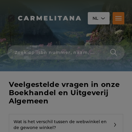
NL
Toggl
naviga
Zoek
op
isbn
nummer,
schrijver,
naam
Veelgestelde vragen in onze
of
titel
Boekhandel en Uitgeverij
Algemeen
Wat is het verschil tussen de webwinkel en
de gewone winkel?