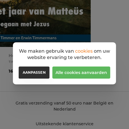
We maken gebruik van
cookies
om uw
Het jaar van Matteüs
website ervaring te verbeteren.
TIMMER WIM
16,99 EUR
Alle cookies aanvaarden
AANPASSEN
Gratis verzending vanaf 50 euro naar België en
Nederland
Uitstekende klantenservice