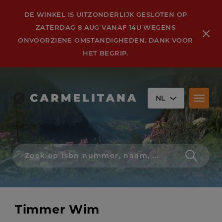
DE WINKEL IS UITZONDERLIJK GESLOTEN OP
ZATERDAG 8 AUG VANAF 14U WEGENS
ONVOORZIENE OMSTANDIGHEDEN. DANK VOOR
HET BEGRIP.
NL
Toggl
naviga
Zoek
op
isbn
nummer,
schrijver,
naam
Timmer Wim
of
titel